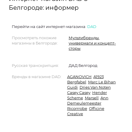
Белгороде: информер
Перейти на сайт интернет-магазина
DAD
Просмотреть похожие
Мультибренды,
магазины в Белгороде:
универмаги и концепт-
сторы
Русская транскрипция:
ДАД Белгород
Бренды в магазине DAD:
AGANOVICH
A1923
Bergfabel
Marc Le Bihan
Guidi
Dries Van Noten
Casey Casey
Hender
Scheme
Marsell
Ann
Demeulemeester
Ricorrrobe
Officine
Creative