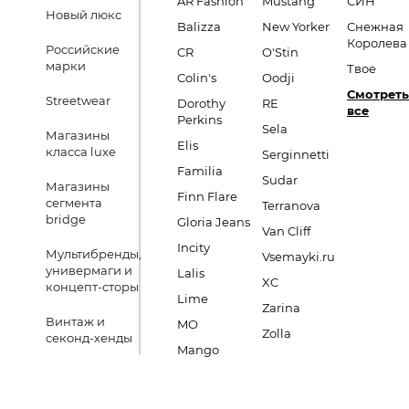
AR Fashion
Mustang
СИН
Новый люкс
Balizza
New Yorker
Снежная
Королева
Российские
CR
O'Stin
марки
Твое
Colin's
Oodji
Смотреть
Streetwear
Dorothy
RE
все
Perkins
Sela
Магазины
Elis
класса luxe
Serginnetti
Familia
Sudar
Магазины
Finn Flare
сегмента
Terranova
bridge
Gloria Jeans
Van Cliff
Incity
Мультибренды,
Vsemayki.ru
универмаги и
Lalis
XC
концепт-сторы
Lime
Zarina
Винтаж и
MO
Zolla
секонд-хенды
Mango