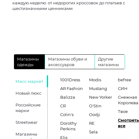
каждую неделю: от недорогих кроссовок до платьев с
шестизначными ценниками.
Магазины
Магазины обуви и
Другие
одежды
аксессуаров
магазины
1001Dress
Modis
befree
Масс-маркет
AR Fashion
Mustang
СИН
Новый люкс
Balizza
New Yorker
Снежная
Королева
Российские
CR
O'Stin
марки
Твое
Colin's
Oodji
Смотреть
Streetwear
Dorothy
RE
все
Perkins
Sela
Магазины
Elis