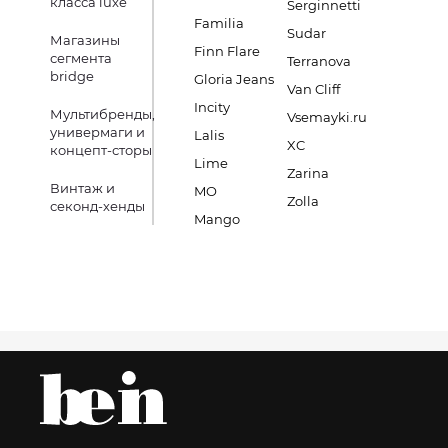
класса luxe
Serginnetti
Familia
Sudar
Магазины
Finn Flare
сегмента
Terranova
bridge
Gloria Jeans
Van Cliff
Incity
Мультибренды,
Vsemayki.ru
универмаги и
Lalis
XC
концепт-сторы
Lime
Zarina
Винтаж и
MO
Zolla
секонд-хенды
Mango