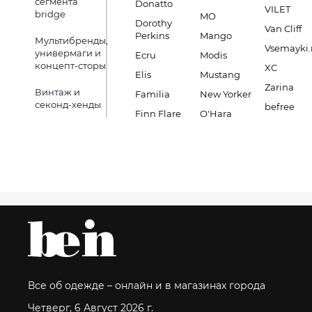
сегмента
Donatto
VILET
bridge
MO
Dorothy
Van Cliff
Perkins
Mango
Мультибренды,
Vsemayki.
универмаги и
Ecru
Modis
концепт-сторы
XC
Elis
Mustang
Zarina
Винтаж и
Familia
New Yorker
секонд-хенды
befree
Finn Flare
O'Hara
Все об одежде – онлайн и в магазинах города
Четверг, 6 Август 2026 г.