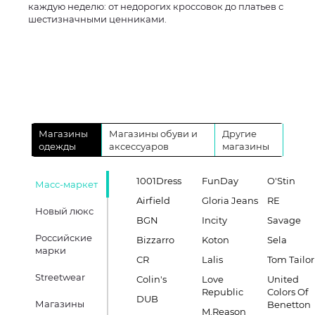
каждую неделю: от недорогих кроссовок до платьев с
шестизначными ценниками.
Магазины
Магазины обуви и
Другие
одежды
аксессуаров
магазины
1001Dress
FunDay
O'Stin
Масс-маркет
Airfield
Gloria Jeans
RE
Новый люкс
BGN
Incity
Savage
Российские
Bizzarro
Koton
Sela
марки
CR
Lalis
Tom Tailor
Streetwear
Colin's
Love
United
Republic
Colors Of
DUB
Магазины
Benetton
M.Reason