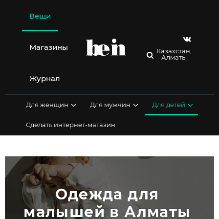
Перейти
к
Вещи
содержимому
Магазины
Казахстан,
Алматы
Журнал
Для женщин
Для мужчин
Для детей
Сделать интернет-магазин
Одежда для 
малышей в Алматы 