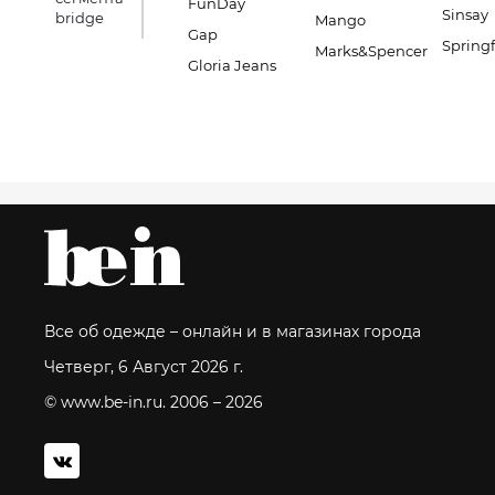
FunDay
Sinsay
bridge
Mango
Gap
Springf
Marks&Spencer
Gloria Jeans
Все об одежде – онлайн и в магазинах города
Четверг, 6 Август 2026 г.
© www.be-in.ru. 2006 – 2026