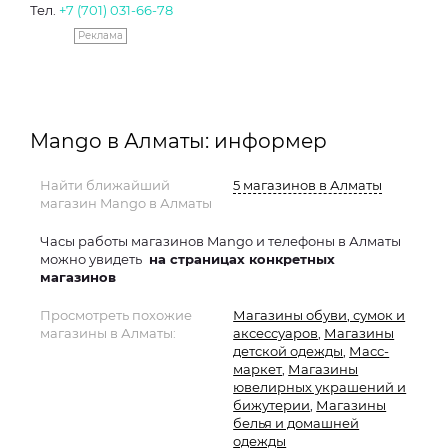
Тел.
+7 (701) 031-66-78
Реклама
Mango в Алматы: информер
Найти ближайший
5 магазинов в Алматы
магазин Mango в Алматы
Часы работы магазинов Mango и телефоны в Алматы
можно увидеть
на страницах конкретных
магазинов
Просмотреть похожие
Магазины обуви, сумок и
магазины в Алматы:
аксессуаров
,
Магазины
детской одежды
,
Масс-
маркет
,
Магазины
ювелирных украшений и
бижутерии
,
Магазины
белья и домашней
одежды