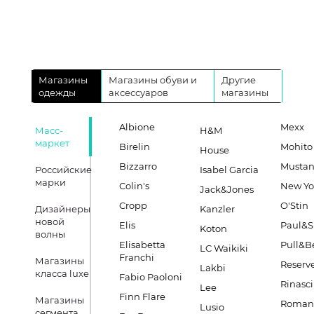
Магазины
Магазины обуви и
Другие
одежды
аксессуаров
магазины
Albione
Mexx
Масс-
H&M
маркет
Birelin
Mohito
House
Bizzarro
Musta
Российские
Isabel Garcia
марки
Colin's
New Yo
Jack&Jones
Cropp
O'Stin
Дизайнеры
Kanzler
новой
Elis
Paul&S
Koton
волны
Elisabetta
Pull&B
LC Waikiki
Franchi
Магазины
Reserv
Lakbi
класса luxe
Fabio Paoloni
Rinasc
Lee
Finn Flare
Магазины
Romano
Lusio
сегмента