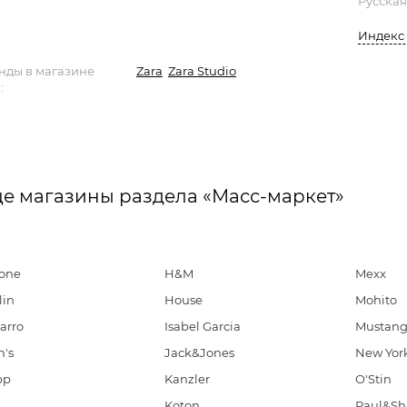
Русская
Индекс 
нды в магазине
Zara
Zara Studio
:
е магазины раздела «Масс-маркет»
ione
H&M
Mexx
lin
House
Mohito
arro
Isabel Garcia
Mustan
n's
Jack&Jones
New Yor
pp
Kanzler
O'Stin
Koton
Paul&Sh