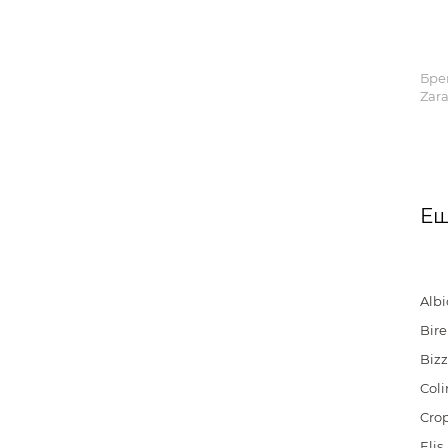
Бре
Zara
Ещ
Alb
Bire
Bizz
Coli
Cro
Elis