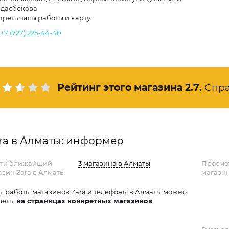
дасбекова
треть часы работы и карту
.
+7 (727) 225-44-40
Рейтинг этого магазина
2.7
.
Спр
ra в Алматы: информер
ти ближайший
3 магазина в Алматы
Просмо
азин Zara в Алматы
магазин
ы работы магазинов Zara и телефоны в Алматы можно
деть
на страницах конкретных магазинов