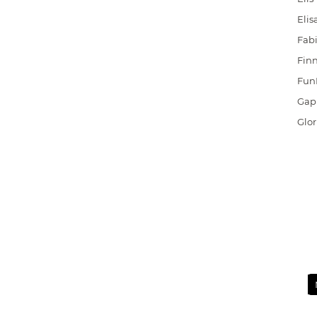
Elis
Fabi
Finn
Fun
Gap
Glor