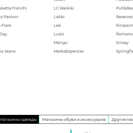
abetta Franchi
LC Waikiki
Pull&Be
o Paoloni
Lakbi
Reserve
 Flare
Lee
Rinasci
Day
Lusio
Romano 
Mango
Sinsay
ia Jeans
Marks&Spencer
Springfi
Магазины одежды
Магазины обуви и аксессуаров
Другие ма