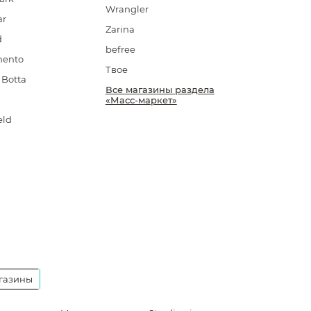
Wrangler
ar
Zarina
d
befree
mento
Твое
Botta
Все магазины раздела
«Масс-маркет»
eld
газины