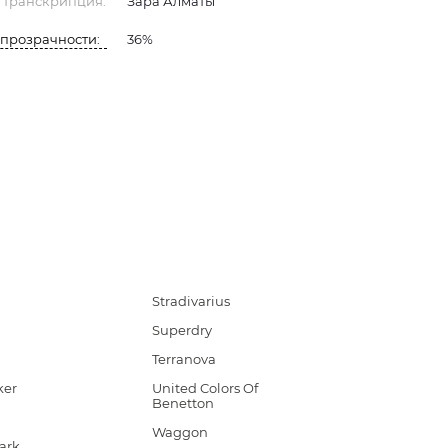
 транскрипция:
Зара Алматы
прозрачности:
36%
Stradivarius
Superdry
g
Terranova
ker
United Colors Of
Benetton
Waggon
ark