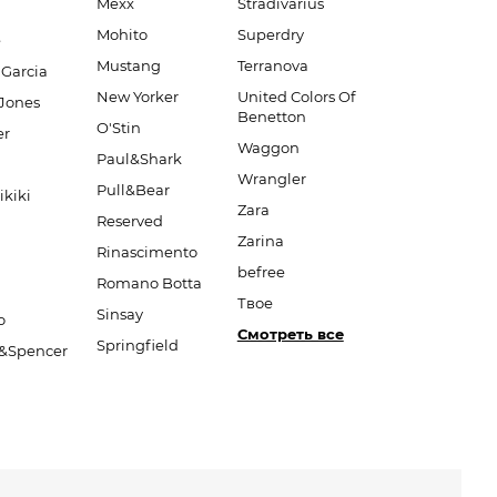
Mexx
Stradivarius
Mohito
Superdry
e
Mustang
Terranova
 Garcia
New Yorker
United Colors Of
Jones
Benetton
O'Stin
er
Waggon
Paul&Shark
Wrangler
Pull&Bear
ikiki
Zara
Reserved
Zarina
Rinascimento
befree
Romano Botta
Твое
Sinsay
o
Смотреть все
Springfield
&Spencer