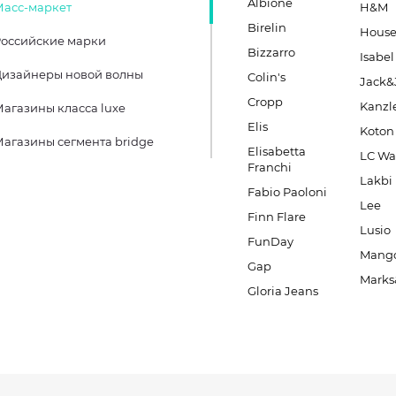
Albione
Масс-маркет
H&M
Birelin
Hous
оссийские марки
Bizzarro
Isabel
Дизайнеры новой волны
Colin's
Jack&
Cropp
Kanzl
агазины класса luxe
Elis
Koton
агазины сегмента bridge
Elisabetta
LC Wa
Franchi
Lakbi
Fabio Paoloni
Lee
Finn Flare
Lusio
FunDay
Mang
Gap
Marks
Gloria Jeans