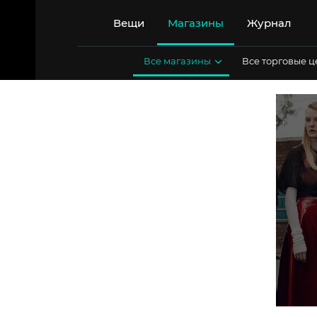
Перейти
к
Вещи
Магазины
Журнал
содержимому
Все магазины
Все торговые 