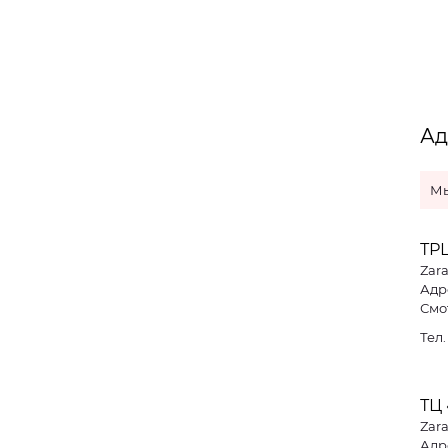
Ад
Мы
ТРЦ
Zar
Адре
Смо
Тел
ТЦ 
Zar
Адр