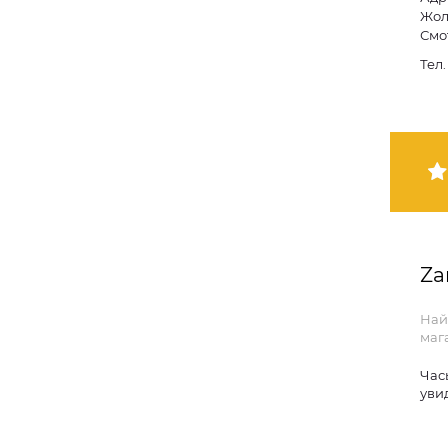
Жол
Смо
Тел
Za
Най
маг
Час
уви