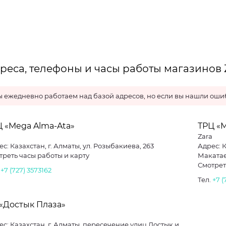
реса, телефоны и часы работы магазинов 
 ежедневно работаем над базой адресов, но если вы нашли ошиб
 «Mega Alma-Ata»
ТРЦ «
a
Zara
с: Казахстан, г. Алматы, ул. Розыбакиева, 263
Адрес: К
треть часы работы и карту
Маката
Смотрет
.
+7 (727) 3573162
Тел.
+7 (
«Достык Плаза»
a
ес: Казахстан, г. Алматы, пересечение улиц Достык и