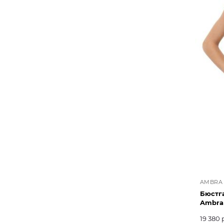
AMBRA
Бюстг
Ambra
19 380 