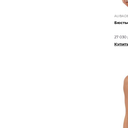
AUBAD
Бюстье
27 030 
Купит