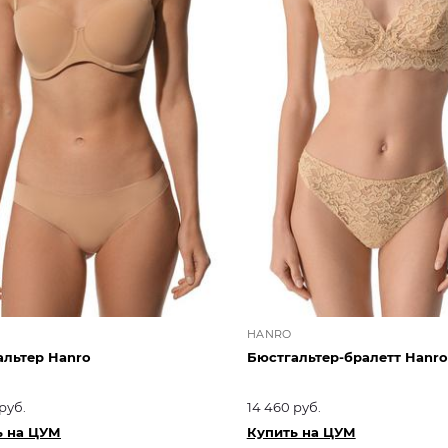
HANRO
альтер Hanro
Бюстгальтер-бралетт Hanro
руб.
14 460 руб.
ь на ЦУМ
Купить на ЦУМ