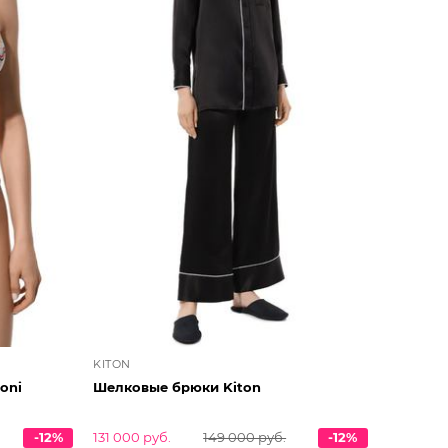
KITON
oni
Шелковые брюки Kiton
-12%
131 000 руб.
149 000 руб.
-12%