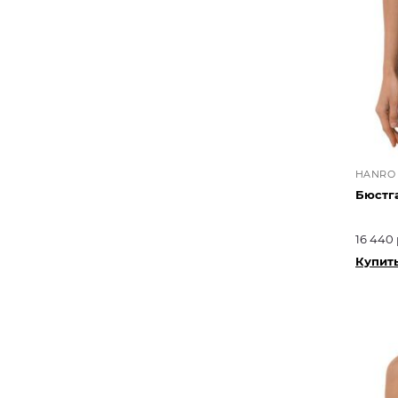
HANRO
Бюстг
16 440 
Купит