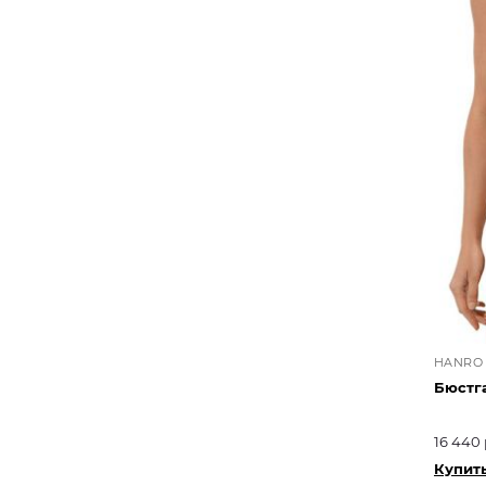
HANRO
Бюстг
16 440 
Купит