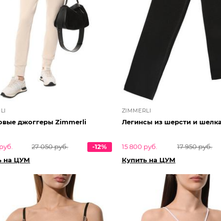
LI
ZIMMERLI
овые джоггеры Zimmerli
Легинсы из шерсти и шелка
руб.
27 050 руб.
-12%
15 800 руб.
17 950 руб.
ь на ЦУМ
Купить на ЦУМ