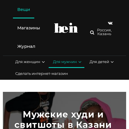
Перейти
к
Вещи
содержимому
Магазины
Россия,
Казань
Журнал
Для женщин
Для мужчин
Для детей
Сделать интернет-магазин
Мужские худи и 
свитшоты в Казани 