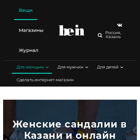
Перейти
к
Вещи
содержимому
Магазины
Россия,
Казань
Журнал
Для женщин
Для мужчин
Для детей
Сделать интернет-магазин
Женские сандалии в 
Казани и онлайн