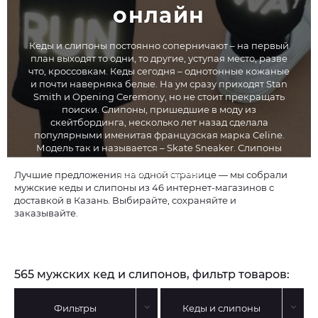
онлайн
Кеды и слипоны постоянно соперничают – на первый
план выходят то одни, то другие, уступая место, разве
что, кроссовкам. Кеды сегодня – однотонные кожаные
и почти наверняка белые. На ум сразу приходят Stan
Smith и Opening Ceremony, но не стоит прекращать
поиски. Слипоны, пришедшие в моду из
скейтбординга, несколько лет назад сделала
популярными именитая французская марка Celine.
Модель так и называется – Skate Sneaker. Слипоны
моментально стали популярны у девушек, а чуть
позже и у парней.
Лучшие предложения на одной странице — мы собрали
мужские кеды и слипоны из 46 интернет-магазинов с
доставкой в Казань. Выбирайте, сохраняйте и
заказывайте.
565 мужских кед и слипонов, фильтр товаров:
Фильтры
Кеды и слипоны