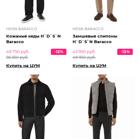
HDSN BARACCO
HDSN BARACCO
Кожаные кеды H`D`S`N
Замшевые слипоны
Baracco
H`D`S`N Baracco
49 750 руб.
-12%
43 950 руб.
-12%
56 550 руб.
49 950 руб.
Купить на ЦУМ
Купить на ЦУМ