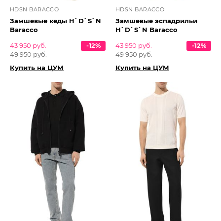
HDSN BARACCO
HDSN BARACCO
Замшевые кеды H`D`S`N
Замшевые эспадрильи
Baracco
H`D`S`N Baracco
43 950 руб.
-12%
43 950 руб.
-12%
49 950 руб.
49 950 руб.
Купить на ЦУМ
Купить на ЦУМ