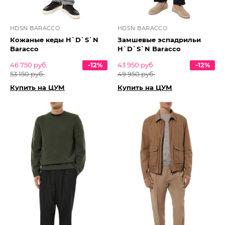
HDSN BARACCO
HDSN BARACCO
Кожаные кеды H`D`S`N
Замшевые эспадрильи
Baracco
H`D`S`N Baracco
46 750 руб.
-12%
43 950 руб.
-12%
53 150 руб.
49 950 руб.
Купить на ЦУМ
Купить на ЦУМ