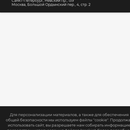
Санкт-Петербург, Невский пр., 139
Москва, Большой Ордынский пер., 4, стр. 2
Для персонализации материалов, а также для обеспечения
общей безопасности мы используем файлы "cookie". Продолж
использовать сайт, вы разрешаете нам собирать информаци