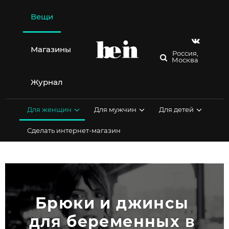
Перейти
к
Вещи
содержимому
Магазины
Россия,
Москва
Журнал
Для женщин
Для мужчин
Для детей
Сделать интернет-магазин
Брюки и джинсы 
для беременных в 