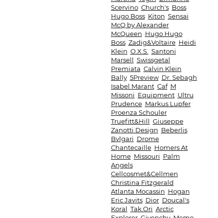
Scervino
Church's
Boss
Hugo Boss
Kiton
Sensai
McQ by Alexander
McQueen
Hugo Hugo
Boss
Zadig&Voltaire
Heidi
Klein
O.X.S.
Santoni
Marsell
Swissgetal
Premiata
Calvin Klein
Bally
5Preview
Dr. Sebagh
Isabel Marant
Caf
M
Missoni
Equipment
Ultru
Prudence
Markus Lupfer
Proenza Schouler
Truefitt&Hill
Giuseppe
Zanotti Design
Beberlis
Bvlgari
Drome
Chantecaille
Homers At
Home
Missouri
Palm
Angels
Cellcosmet&Cellmen
Christina Fitzgerald
Atlanta Mocassin
Hogan
Eric Javits
Dior
Doucal's
Koral
Tak.Ori
Arctic
Explorer
Givenchy
Memo