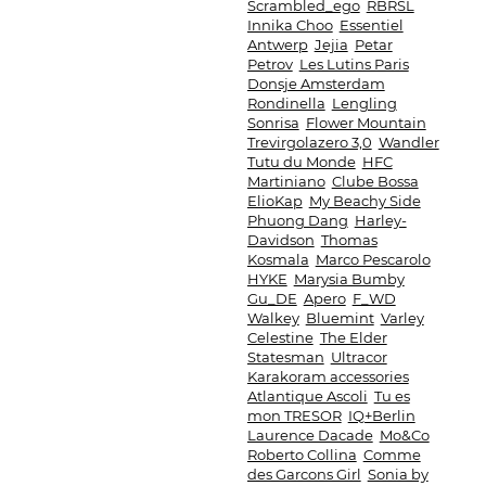
Scrambled_ego
RBRSL
Innika Choo
Essentiel
Antwerp
Jejia
Petar
Petrov
Les Lutins Paris
Donsje Amsterdam
Rondinella
Lengling
Sonrisa
Flower Mountain
Trevirgolazero 3,0
Wandler
Tutu du Monde
HFC
Martiniano
Clube Bossa
ElioKap
My Beachy Side
Phuong Dang
Harley-
Davidson
Thomas
Kosmala
Marco Pescarolo
HYKE
Marysia Bumby
Gu_DE
Apero
F_WD
Walkey
Bluemint
Varley
Celestine
The Elder
Statesman
Ultracor
Karakoram accessories
Atlantique Ascoli
Tu es
mon TRESOR
IQ+Berlin
Laurence Dacade
Mo&Co
Roberto Collina
Comme
des Garcons Girl
Sonia by