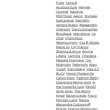
Fradi
Celia B
Acupuncture
Maygel
Coronel
Nackiye
MSFTSrep
Aeron
Slvrlake
Sashaverse
Manokhi
Venera Arapu
Alessandro
Gherardi
Denis Simachev
Brouback
Marjolaine
Le
Chat
Charo Ruiz
Wooyoungmi
Eva B. Bitzer
Marie Jo
Lily Franco
Zhanna & Anna
Anima
Libera
Camilla
Charabia
Matiere Premiere
Clix
Midnight
Peforgirls
Alevi
Yuzefi
Daniilberg
Vika 2.0
BLCV
Heron Preston for
Calvin Klein
Fashion Baby
Designers Remix girls
In
the mood for love
Perofil
Ienki Ienki
The Attico
Kired
Baronio kids
Fisico
Morgan Lane
Neous
Alexandra Golovanoff
Khaite
Poeme Bohemien