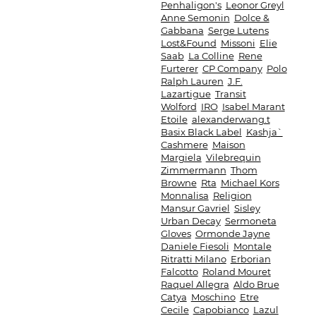
Penhaligon's
Leonor Greyl
Anne Semonin
Dolce &
Gabbana
Serge Lutens
Lost&Found
Missoni
Elie
Saab
La Colline
Rene
Furterer
CP Company
Polo
Ralph Lauren
J.F.
Lazartigue
Transit
Wolford
IRO
Isabel Marant
Etoile
alexanderwang.t
Basix Black Label
Kashja`
Cashmere
Maison
Margiela
Vilebrequin
Zimmermann
Thom
Browne
Rta
Michael Kors
Monnalisa
Religion
Mansur Gavriel
Sisley
Urban Decay
Sermoneta
Gloves
Ormonde Jayne
Daniele Fiesoli
Montale
Ritratti Milano
Erborian
Falcotto
Roland Mouret
Raquel Allegra
Aldo Brue
Catya
Moschino
Etre
Cecile
Capobianco
Lazul