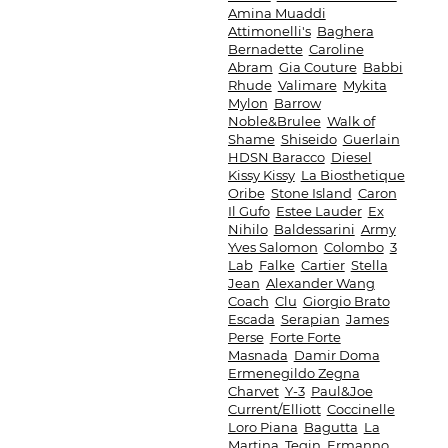
Amina Muaddi
Attimonelli's
Baghera
Bernadette
Caroline
Abram
Gia Couture
Babbi
Rhude
Valimare
Mykita
Mylon
Barrow
Noble&Brulee
Walk of
Shame
Shiseido
Guerlain
HDSN Baracco
Diesel
Kissy Kissy
La Biosthetique
Oribe
Stone Island
Caron
Il Gufo
Estee Lauder
Ex
Nihilo
Baldessarini
Army
Yves Salomon
Colombo
3
Lab
Falke
Cartier
Stella
Jean
Alexander Wang
Coach
Clu
Giorgio Brato
Escada
Serapian
James
Perse
Forte Forte
Masnada
Damir Doma
Ermenegildo Zegna
Charvet
Y-3
Paul&Joe
Current/Elliott
Coccinelle
Loro Piana
Bagutta
La
Martina
Tegin
Ermanno