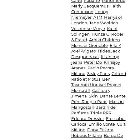
Carlo
Rodarte
Parfums de
Marly
Jacquemus
Faith
Connexion
Lenny
Niemeyer
ATM
Harrys of
London
Jane Woolrich
Vilshenko Morye
Kiehl
Solingen
Hunza G
Roberi
& Fraud
Amiki Children
Moncler Grenoble
Ella K
Axel Arigato
Hide&Jack
Designers cat
It’s in my
jeans
Peter Do
Khrisjoy
Aranaz
Paolo Pecora
Milano
Sisley Paris
Grlfrnd
Ratio et Motus
Ben
Taverniti Unravel Project
Monta JR
Casilda y
Jimena
Skin
Danse Lente
Pied Rougia Paris
Maison
Mangostan
Jardin de
Parfums
Triple RRR
Eduard Dressler
Frescobol
Carioca
Emilio Conte
Culti
Milano
Dana Pisarra
Rubeus Milano
Borgo De