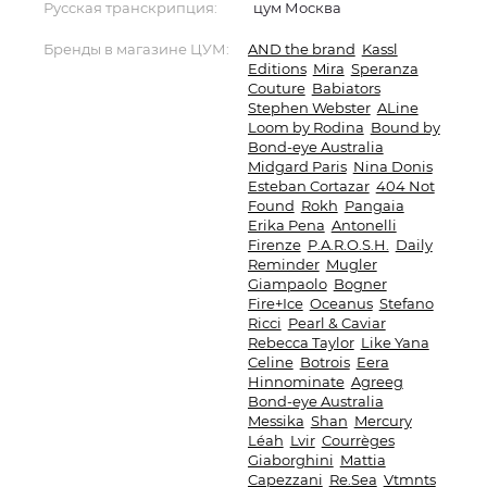
Русская транскрипция:
цум Москва
Бренды в магазине ЦУМ:
AND the brand
Kassl
Editions
Mira
Speranza
Couture
Babiators
Stephen Webster
ALine
Loom by Rodina
Bound by
Bond-eye Australia
Midgard Paris
Nina Donis
Esteban Cortazar
404 Not
Found
Rokh
Pangaia
Erika Pena
Antonelli
Firenze
P.A.R.O.S.H.
Daily
Reminder
Mugler
Giampaolo
Bogner
Fire+Ice
Oceanus
Stefano
Ricci
Pearl & Caviar
Rebecca Taylor
Like Yana
Celine
Botrois
Eera
Hinnominate
Agreeg
Bond-eye Australia
Messika
Shan
Mercury
Léah
Lvir
Courrèges
Giaborghini
Mattia
Capezzani
Re.Sea
Vtmnts