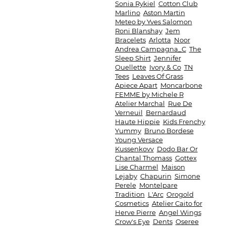
Sonia Rykiel
Cotton Club
Marlino
Aston Martin
Meteo by Yves Salomon
Roni Blanshay
Jem
Bracelets
Arlotta
Noor
Andrea Campagna_C
The
Sleep Shirt
Jennifer
Ouellette
Ivory & Co
TN
Tees
Leaves Of Grass
Apiece Apart
Moncarbone
FEMME by Michele R
Atelier Marchal
Rue De
Verneuil
Bernardaud
Haute Hippie
Kids Frenchy
Yummy
Bruno Bordese
Young Versace
Kussenkovv
Dodo Bar Or
Chantal Thomass
Gottex
Lise Charmel
Maison
Lejaby
Chapurin
Simone
Perele
Montelpare
Tradition
L'Arc
Orogold
Cosmetics
Atelier Caito for
Herve Pierre
Angel Wings
Crow's Eye
Dents
Oseree