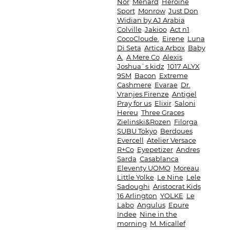
Nor
Menard
Heroine
Sport
Monrow
Just Don
Widian by AJ Arabia
Colville
Jakioo
Act n1
CocoCloude.
Eirene
Luna
Di Seta
Artica Arbox
Baby
A.
A Mere Co
Alexis
Joshua`s kidz
1017 ALYX
9SM
Bacon
Extreme
Cashmere
Evarae
Dr.
Vranjes Firenze
Antigel
Pray for us
Elixir
Saloni
Hereu
Three Graces
Zielinski&Rozen
Filorga
SUBU Tokyo
Berdoues
Evercell
Atelier Versace
R+Co
Eyepetizer
Andres
Sarda
Casablanca
Eleventy UOMO
Moreau
Little Yolke
Le Nine
Lele
Sadoughi
Aristocrat Kids
16 Arlington
YOLKE
Le
Labo
Angulus
Epure
Indee
Nine in the
morning
M. Micallef