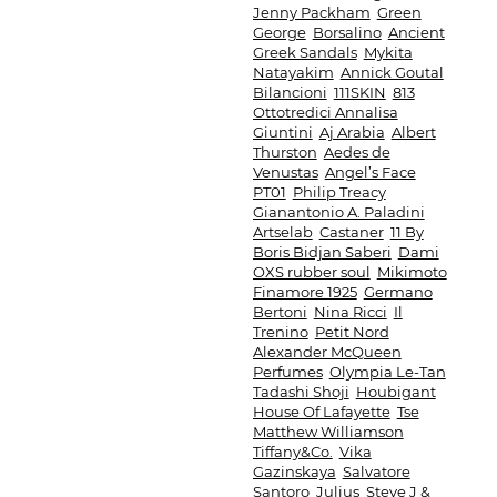
Jenny Packham
Green
George
Borsalino
Ancient
Greek Sandals
Mykita
Natayakim
Annick Goutal
Bilancioni
111SKIN
813
Ottotredici Annalisa
Giuntini
Aj Arabia
Albert
Thurston
Aedes de
Venustas
Angel’s Face
PT01
Philip Treacy
Gianantonio A. Paladini
Artselab
Castaner
11 By
Boris Bidjan Saberi
Dami
OXS rubber soul
Mikimoto
Finamore 1925
Germano
Bertoni
Nina Ricci
Il
Trenino
Petit Nord
Alexander McQueen
Perfumes
Olympia Le-Tan
Tadashi Shoji
Houbigant
House Of Lafayette
Tse
Matthew Williamson
Tiffany&Co.
Vika
Gazinskaya
Salvatore
Santoro
Julius
Steve J &