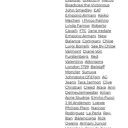
Boadicea the Victorious
John Smedley
EA7
Emporio Armani
Keiko
Mecheri
I Pinco Pallino
Linda Farrow
Roberto
Cavalli
FTC
Jane Iredale
Emporio Armani
New
Balance
Cortigiani
Chloe
Luigi Borrelli
See By Chloe
Valmont
Diane Von
Furstenberg
Red
Valentino
Atkinsons
London 1799
Belstaff
Moncler
Sunuva
Johnstons Of Elgin
AG
Jeans
Tara Jarmon
Clive
Christian
Creed
Alaia
Ann
Demeulemeester
Kilian
Acne Studios
Emilio Pucci
J.W.Anderson
Loewe
Philipp Plein
Narciso
Rodriguez
La Perla
Ray-
Ban
Balenciaga
Rick
Owens
Armani Junior