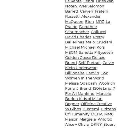
La Renta
Fendi
Dries Van
Noten
Yves Salomon
Barrett
Carven
Fratelli
Rossetti
Alexander
McQueen
Eton
MRZ
La
Prairie
Dorothee
Schumacher
Gallucci
David Charles
Pretty
Ballerinas
Malo
Cruciani
Michael Michael Kors
MSGM
Sanetta Fiftyseven
Golden Goose Deluxe
Brand
Self-Portrait
Calvin
Klein Underwear
Billionaire
Lanvin
Two
Women In The World
Melissa Odabash
Woolrich
Furla
J Brand
120% Lino
7
For All Mankind
Marcelo
Burlon Kids of Milan
Bogner
Officine Creative
W.Gibbs
Buscemi
Citizens
Of Humanity
DEHA
MM6
Maison Margiela
Wildfox
Alice + Olivia
DKNY
Stuart