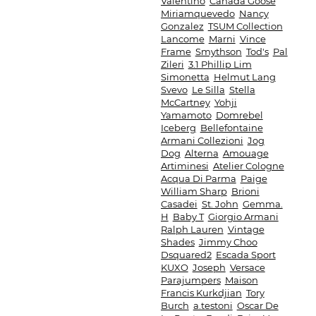
Valentino
Canada Goose
Miriamquevedo
Nancy
Gonzalez
TSUM Collection
Lancome
Marni
Vince
Frame
Smythson
Tod's
Pal
Zileri
3.1 Phillip Lim
Simonetta
Helmut Lang
Svevo
Le Silla
Stella
McCartney
Yohji
Yamamoto
Domrebel
Iceberg
Bellefontaine
Armani Collezioni
Jog
Dog
Alterna
Amouage
Artiminesi
Atelier Cologne
Acqua Di Parma
Paige
William Sharp
Brioni
Casadei
St. John
Gemma.
H
Baby T
Giorgio Armani
Ralph Lauren
Vintage
Shades
Jimmy Choo
Dsquared2
Escada Sport
KUXO
Joseph
Versace
Parajumpers
Maison
Francis Kurkdjian
Tory
Burch
a.testoni
Oscar De