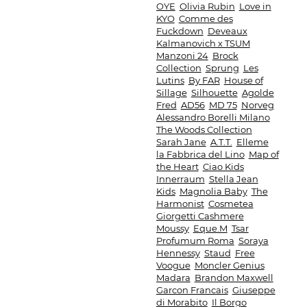
OYE
Olivia Rubin
Love in
KYO
Comme des
Fuckdown
Deveaux
Kalmanovich х TSUM
Manzoni 24
Brock
Collection
Sprung
Les
Lutins
By FAR
House of
Sillage
Silhouette
Agolde
Fred
AD56
MD 75
Norveg
Alessandro Borelli Milano
The Woods Collection
Sarah Jane
A.T.T.
Elleme
la Fabbrica del Lino
Map of
the Heart
Ciao Kids
Innerraum
Stella Jean
Kids
Magnolia Baby
The
Harmonist
Cosmetea
Giorgetti Cashmere
Moussy
Eque.M
Tsar
Profumum Roma
Soraya
Hennessy
Staud
Free
Voogue
Moncler Genius
Madara
Brandon Maxwell
Garcon Francais
Giuseppe
di Morabito
Il Borgo