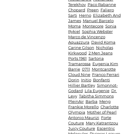
Terekhov
Paco Rabanne
Chopard
Preen
Faliero
Sarti
Herno
Elizabeth And
James
Manuel Barcelo
Moma
Montecore
Sonia
Rykiel
Sophia Webster
Marco de Vincenzo
Aquazzura
David Koma
Carine Gilson
Nicholas
Kirkwood
2 Men Jeans
Ports 1961
Sartoria
Tramarossa
Eugenia Kim
Barrie
0711
Montcarotte
Cloud Nine
Franco Ferrari
Dorin
Initio
Bonfanti
Hillier Bartley
Simonnot-
Godard
Lila Eugenie
Dr.
Levy
Tabitha Simmons
PleinAir
Barba
Meng
Frankie Morello
Charlotte
Olympia
Mother of Pearl
Antonio Maurizi
Forte
Couture
Mary Katrantzou
Juicy Couture
Escentric
Molecules
Rivieras Leisure