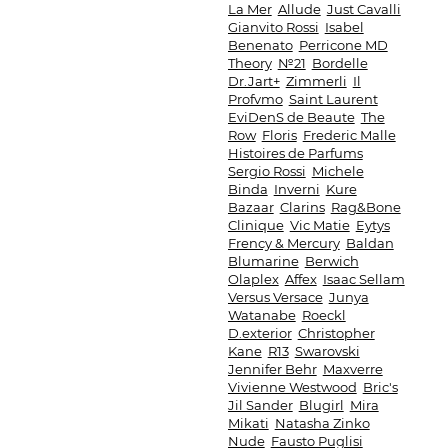
La Mer
Allude
Just Cavalli
Gianvito Rossi
Isabel
Benenato
Perricone MD
Theory
№21
Bordelle
Dr.Jart+
Zimmerli
Il
Profvmo
Saint Laurent
EviDenS de Beaute
The
Row
Floris
Frederic Malle
Histoires de Parfums
Sergio Rossi
Michele
Binda
Inverni
Kure
Bazaar
Clarins
Rag&Bone
Clinique
Vic Matie
Eytys
Frency & Mercury
Baldan
Blumarine
Berwich
Olaplex
Affex
Isaac Sellam
Versus Versace
Junya
Watanabe
Roeckl
D.exterior
Christopher
Kane
R13
Swarovski
Jennifer Behr
Maxverre
Vivienne Westwood
Bric's
Jil Sander
Blugirl
Mira
Mikati
Natasha Zinko
Nude
Fausto Puglisi