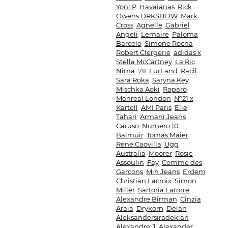
Yoni P
Havaianas
Rick
Owens DRKSHDW
Mark
Cross
Agnelle
Gabriel
Angeli
Lemaire
Paloma
Barcelo
Simone Rocha
Robert Clergerie
adidas x
Stella McCartney
La Ric
Nima
7II
FurLand
Racil
Sara Roka
Saryna Key
Mischka Aoki
Raparo
Monreal London
№21 x
Kartell
AMI Paris
Elie
Tahari
Armani Jeans
Caruso
Numero 10
Balmuir
Tomas Maier
Rene Caovilla
Ugg
Australia
Moorer
Rosie
Assoulin
Fay
Comme des
Garcons
Mih Jeans
Erdem
Christian Lacroix
Simon
Miller
Sartoria Latorre
Alexandre Birman
Cinzia
Araia
Drykorn
Delan
Aleksandersiradekian
Alexandre.J
Alexander