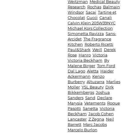
Weitzman
Medical Beauty
Research
Rochas
Balmain
Windsor
Sacai
Tartine et
Chocolat
Gucci
Canali
Calvin Klein 205W39NYC
Michael Kors Collection
Simonetta Ravizza
Sans-
Arcidet
The Fragrance
Kitchen
Roberto Ricetti
Paul&Shark
Weill
Derek
Rose
Hanro
Victoria
Victoria Beckham
By
Malene Birger
Tom Ford
Dal Lago
Aletta
Haider
Ackermann
Kenzo
Burberry
Altuzarra
Marlies
Moller
YSL Beauty
Dirk
Bikkembergs
Joshua
Sanders
Sand
Declare
Marysia
Vetements
Roque
Pasotti
Sanetta
Victoria
Beckham
Jacob Cohen
Lancaster
Z Zegna
Neil
Barrett
Marc Jacobs
Marcelo Burlon