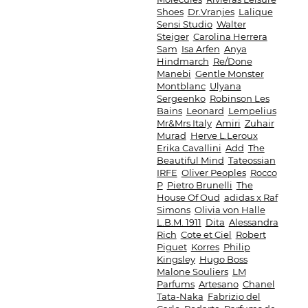
Shoes
Dr.Vranjes
Lalique
Sensi Studio
Walter
Steiger
Carolina Herrera
Sam
Isa Arfen
Anya
Hindmarch
Re/Done
Manebi
Gentle Monster
Montblanc
Ulyana
Sergeenko
Robinson Les
Bains
Leonard
Lempelius
Mr&Mrs Italy
Amiri
Zuhair
Murad
Herve L.Leroux
Erika Cavallini
Add
The
Beautiful Mind
Tateossian
IRFE
Oliver Peoples
Rocco
P
Pietro Brunelli
The
House Of Oud
adidas x Raf
Simons
Olivia von Halle
L.B.M. 1911
Dita
Alessandra
Rich
Cote et Ciel
Robert
Piguet
Korres
Philip
Kingsley
Hugo Boss
Malone Souliers
LM
Parfums
Artesano
Chanel
Tata-Naka
Fabrizio del