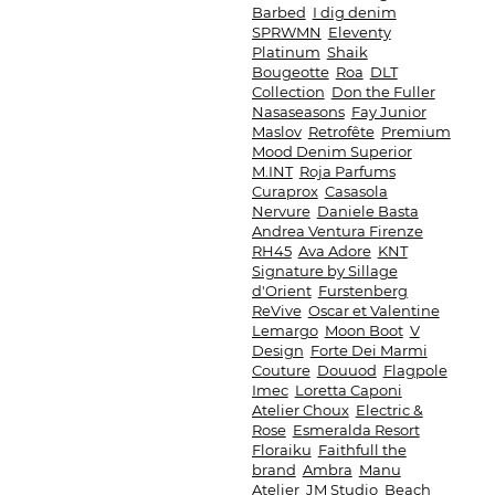
Barbed
I dig denim
SPRWMN
Eleventy
Platinum
Shaik
Bougeotte
Roa
DLT
Collection
Don the Fuller
Nasaseasons
Fay Junior
Maslov
Retrofête
Premium
Mood Denim Superior
M.INT
Roja Parfums
Curaprox
Casasola
Nervure
Daniele Basta
Andrea Ventura Firenze
RH45
Ava Adore
KNT
Signature by Sillage
d'Orient
Furstenberg
ReVive
Oscar et Valentine
Lemargo
Moon Boot
V
Design
Forte Dei Marmi
Couture
Douuod
Flagpole
Imec
Loretta Caponi
Atelier Choux
Electric &
Rose
Esmeralda Resort
Floraiku
Faithfull the
brand
Ambra
Manu
Atelier
JM Studio
Beach