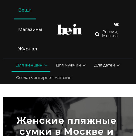
Перейти
к
Вещи
содержимому
Магазины
Россия,
Москва
Журнал
Для женщин
Для мужчин
Для детей
Сделать интернет-магазин
Женские пляжные 
сумки в Москве и 