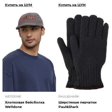
Купить на ЦУМ
Купить на ЦУМ
WE11DONE
PAUL&SHARK
Хлопковая бейсболка
Шерстяные перчатки
We11done
Paul&Shark