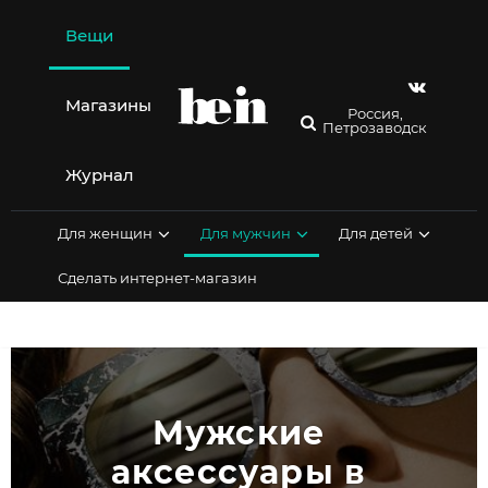
Перейти
к
Вещи
содержимому
Магазины
Россия,
Петрозаводск
Журнал
Для женщин
Для мужчин
Для детей
Сделать интернет-магазин
Мужские 
аксессуары в 