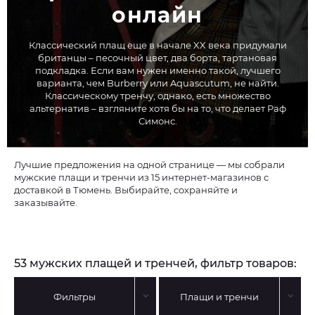
онлайн
Классический плащ еще в начале XX века придумали
британцы – песочный цвет, два борта, тартановая
подкладка. Если вам нужен именно такой, лучшего
варианта, чем Burberry или Aquascutum, не найти.
Классическому тренчу, однако, есть множество
альтернатив – взгляните хотя бы на то, что делает Раф
Симонс.
Лучшие предложения на одной странице — мы собрали
мужские плащи и тренчи из 15 интернет-магазинов с
доставкой в Тюмень. Выбирайте, сохраняйте и
заказывайте.
53 мужских плащей и тренчей, фильтр товаров:
Фильтры
Плащи и тренчи