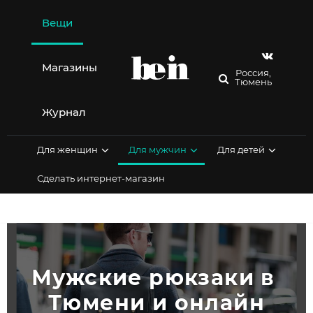
Перейти
к
Вещи
содержимому
Магазины
Россия,
Тюмень
Журнал
Для женщин
Для мужчин
Для детей
Сделать интернет-магазин
Мужские рюкзаки в 
Тюмени и онлайн