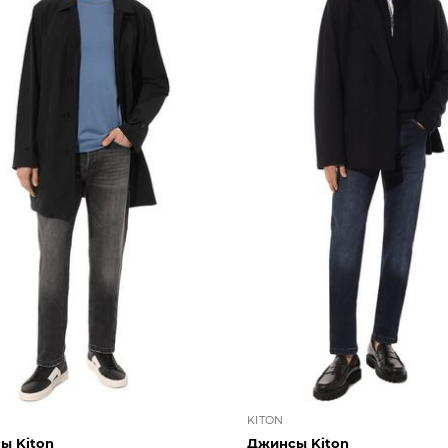
KITON
ы Kiton
Джинсы Kiton