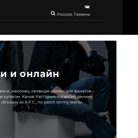
Россия, Тюмень
и и онлайн
анатов –
's easy as A.P.C., no patch on my jeans».