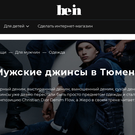
Для детей
Сделать интернет-магазин
ещи
Для мужчин
Одежда
Мужские джинсы в Тюмен
ный деним, выстиранный деним, выношенный деним, сухой деним и, наконец, селвидж-деним для ф
уже давно перестали быть просто предметом одежды и стали культом. Канье Уэст даже посвятил дениму
мпозицию Christian Dior Denim Flow, а Жеро в своем треке читает: «It