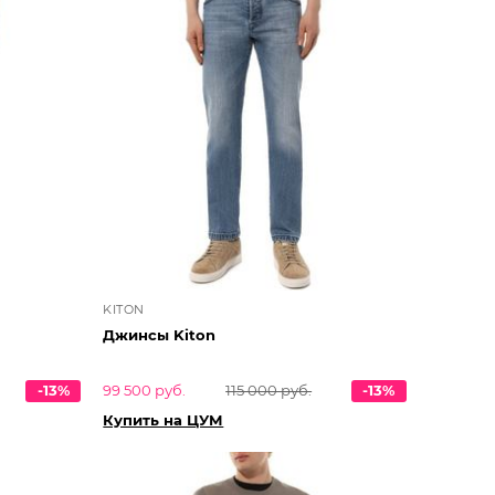
KITON
Джинсы Kiton
-13%
99 500 руб.
115 000 руб.
-13%
Купить на ЦУМ