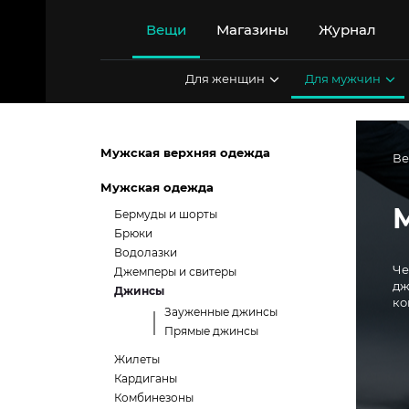
Перейти
к
Вещи
Магазины
Журнал
содержимому
Для женщин
Для мужчин
Мужская верхняя одежда
В
Мужская одежда
Бермуды и шорты
Брюки
Водолазки
Чер
Джемперы и свитеры
джинсы 
Джинсы
ко
Зауженные джинсы
Прямые джинсы
Жилеты
Кардиганы
Комбинезоны