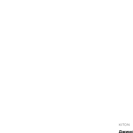
KITON
Джинс