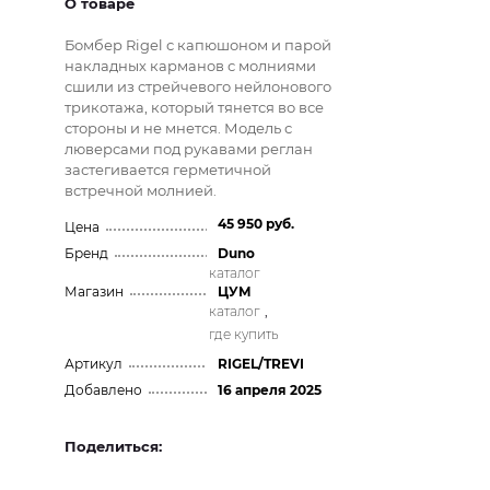
О товаре
Бомбер Rigel с капюшоном и парой
накладных карманов с молниями
сшили из стрейчевого нейлонового
трикотажа, который тянется во все
стороны и не мнется. Модель с
люверсами под рукавами реглан
застегивается герметичной
встречной молнией.
45 950 руб.
Цена
Бренд
Duno
каталог
Магазин
ЦУМ
каталог
,
где купить
Артикул
RIGEL/TREVI
Добавлено
16 апреля 2025
Поделиться: