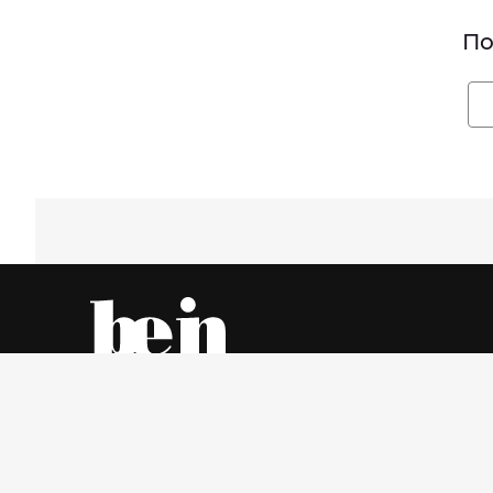
По
Все об одежде – онлайн и в магазинах города
Четверг, 6 Август 2026 г.
© www.be-in.ru. 2006 – 2026