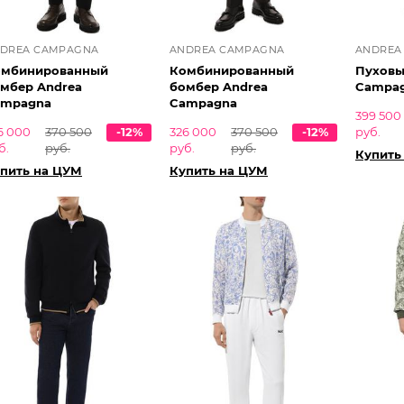
DREA CAMPAGNA
ANDREA CAMPAGNA
ANDREA
омбинированный
Комбинированный
Пуховы
мбер Andrea
бомбер Andrea
Campa
ampagna
Campagna
399 500
6 000
370 500
-12%
326 000
370 500
-12%
руб.
б.
руб.
руб.
руб.
Купить
пить на ЦУМ
Купить на ЦУМ