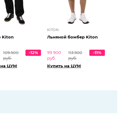
KITON
 Kiton
Льняной бомбер Kiton
109 500
-12%
99 900
113 500
-11%
руб.
руб.
руб.
 на ЦУМ
Купить на ЦУМ