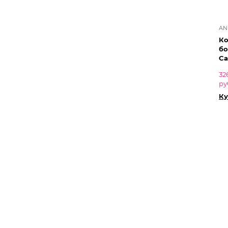
AN
К
бо
C
32
ру
Ку