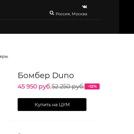
Россия, Москва
еры
Бомбер Duno
45 950 руб.
52 250 руб.
-12%
Купить на ЦУМ