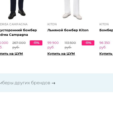
DREA CAMPAGNA
KITON
KITON
усторонний бомбер
Льняной бомбер Kiton
Бомбер
drea Campagna
5 000
267 000
-11%
99 900
113 500
-11%
96 350
б.
руб.
руб.
руб.
руб.
пить на ЦУМ
Купить на ЦУМ
Купить
мберы других брендов
→