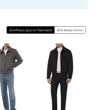
Бомберы других брендов
Все вещи Duno