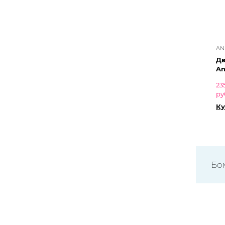
AN
Дв
An
23
ру
Ку
Бо