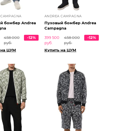
 CAMPAGNA
ANDREA CAMPAGNA
й бомбер Andrea
Пуховый бомбер Andrea
gna
Campagna
458 000
-12%
399 500
458 000
-12%
руб.
руб.
руб.
 на ЦУМ
Купить на ЦУМ