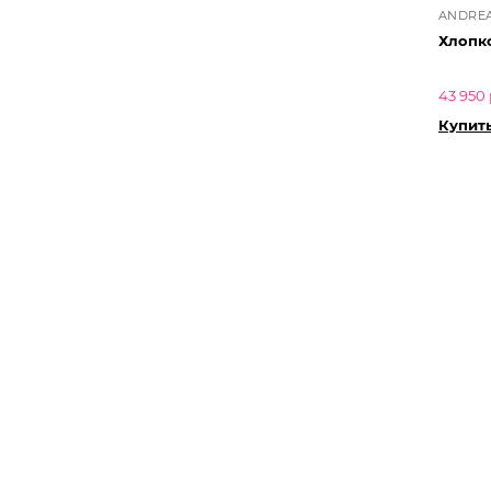
ANDRE
Хлопк
43 950 
Купит