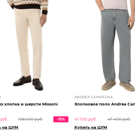
I
ANDREA CAMPAGNA
з хлопка и шерсти Missoni
Хлопковое поло Andrea Ca
руб.
108 000 руб.
-11%
41 700 руб.
47 400 руб.
ь на ЦУМ
Купить на ЦУМ