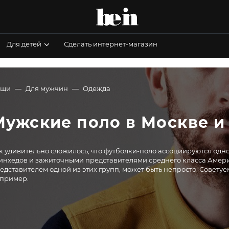
Для детей
Сделать интернет-магазин
ещи
Для мужчин
Одежда
Мужские поло в Москве и
к удивительно сложилось, что футболки-поло ассоциируются одно
инхедов и зажиточными представителями среднего класса Америк
едставителем одной из этих групп, может быть непросто. Советуем
пример.