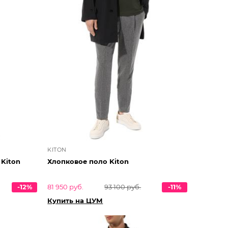
KITON
Kiton
Хлопковое поло Kiton
-12%
81 950 руб.
93 100 руб.
-11%
Купить на ЦУМ