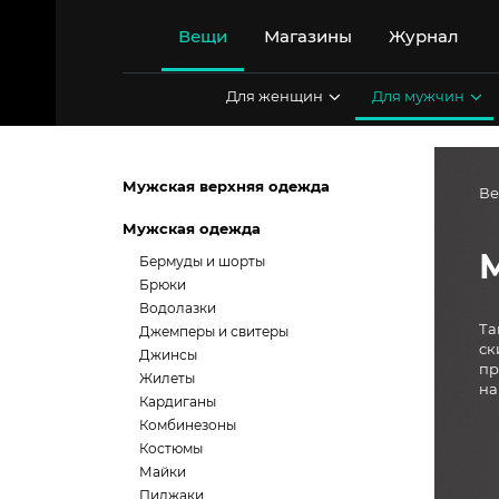
Перейти
к
Вещи
Магазины
Журнал
содержимому
Для женщин
Для мужчин
Мужская верхняя одежда
В
Мужская одежда
Бермуды и шорты
Брюки
Водолазки
Та
Джемперы и свитеры
ск
Джинсы
пр
Жилеты
на
Кардиганы
Комбинезоны
Костюмы
Майки
Пиджаки