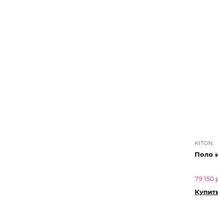
KITON
Поло и
79 150 
Купит