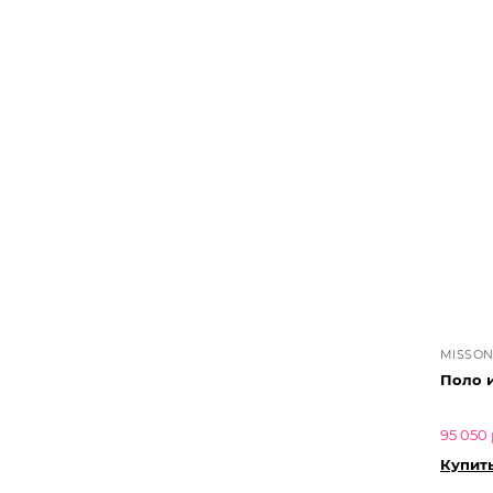
MISSON
Поло и
95 050 
Купит