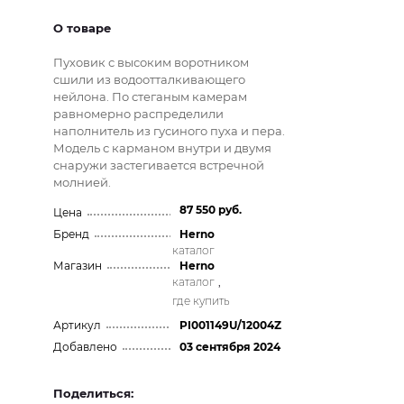
О товаре
Пуховик с высоким воротником
сшили из водоотталкивающего
нейлона. По стеганым камерам
равномерно распределили
наполнитель из гусиного пуха и пера.
Модель с карманом внутри и двумя
снаружи застегивается встречной
молнией.
87 550 руб.
Цена
Бренд
Herno
каталог
Магазин
Herno
каталог
,
где купить
Артикул
PI001149U/12004Z
Добавлено
03 сентября 2024
Поделиться: