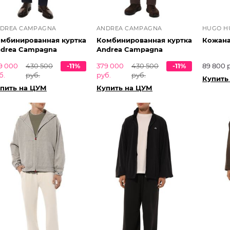
DREA CAMPAGNA
ANDREA CAMPAGNA
HUGO H
мбинированная куртка
Комбинированная куртка
Кожана
drea Campagna
Andrea Campagna
9 000
430 500
-11%
379 000
430 500
-11%
89 800 
б.
руб.
руб.
руб.
Купить
пить на ЦУМ
Купить на ЦУМ