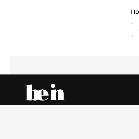
По
Все об одежде – онлайн и в магазинах города
Пятница, 7 Август 2026 г.
© www.be-in.ru. 2006 – 2026