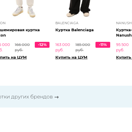
TON
BALENCIAGA
NANUSH
шемировая куртка
Куртка Balenciaga
Куртка
ton
Nanush
6 000
166 000
-12%
163 000
185 000
-11%
95 500
б.
руб.
руб.
руб.
руб.
пить на ЦУМ
Купить на ЦУМ
Купить
ртки других брендов
→