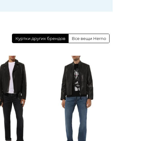
Куртки других брендов
Все вещи Herno