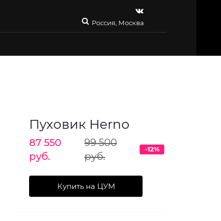
Россия, Москва
Пуховик Herno
87 550
99 500
-12%
руб.
руб.
Купить на ЦУМ