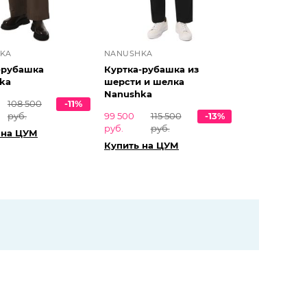
KA
NANUSHKA
-рубашка
Куртка-рубашка из
ka
шерсти и шелка
Nanushka
108 500
-11%
руб.
99 500
115 500
-13%
руб.
руб.
 на ЦУМ
Купить на ЦУМ