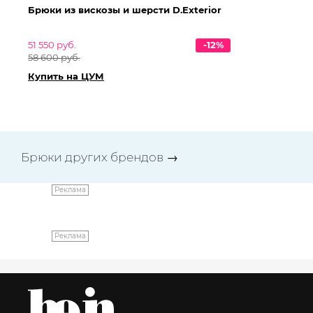
Брюки из вискозы и шерсти D.Exterior
Бр
D.
51 550 руб.
-12%
47 
58 600 руб.
53
Купить на ЦУМ
Ку
Брюки других брендов
→
Реклама
Реклама