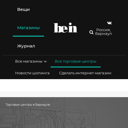
Перейти
к
Вещи
содержимому
Магазины
Россия,
Барнаул
Журнал
Все магазины
Все торговые центры
Новости шопинга
Сделать интернет-магазин
Торговые центры в Барнауле