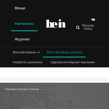
Перейти
к
Вещи
содержимому
Магазины
Россия,
Омск
Журнал
Все магазины
Все торговые центры
Новости шопинга
Сделать интернет-магазин
Торговые центры в Омске