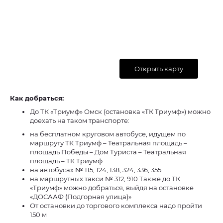
Открыть карту
Как добраться:
До ТК «Триумф» Омск (остановка «ТК Триумф») можно
доехать на таком транспорте:
на бесплатном круговом автобусе, идущем по
маршруту ТК Триумф – Театральная площадь –
площадь Победы – Дом Туриста – Театральная
площадь – ТК Триумф
на автобусах № 115, 124, 138, 324, 336, 355
на маршрутных такси № 312, 910 Также до ТК
«Триумф» можно добраться, выйдя на остановке
«ДОСААФ (Подгорная улица)»
От остановки до торгового комплекса надо пройти
150 м