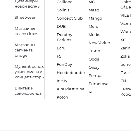
Дизайнеры
Calliope
MO
Unite
новой волны
Of B
Colin's
Maag
VILE
Streetwear
Concept Club
Mango
Vsem
DUB
Merc
Магазины
Wran
класса luxe
Dorothy
Modis
Perkins
XC
New Yorker
Магазины
Ecru
Zarin
сегмента
O'Stin
bridge
F5
Zolla
Oodji
FunDay
befre
Мультибренды,
Orsay
универмаги и
Hoodiebuddie
Пиж
Pompa
концепт-сторы
Incity
СИН
Primerova
Винтаж и
Kira Plastinina
Снеж
RE
секонд-хенды
Коро
Koton