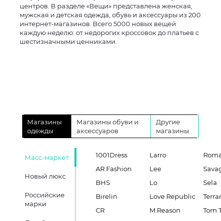
центров. В разделе «Вещи» представлена женская,
мужская и детская одежда, обувь и аксессуары из 200
интернет-магазинов. Всего 5000 новых вещей
каждую неделю: от недорогих кроссовок до платьев с
шестизначными ценниками.
Магазины
Магазины обуви и
Другие
одежды
аксессуаров
магазины
1001Dress
Larro
Roma
Масс-маркет
AR Fashion
Lee
Sava
Новый люкс
BHS
Lo
Sela
Российские
Birelin
Love Republic
Terra
марки
CR
M.Reason
Tom T