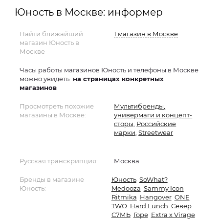
Юность в Москве: информер
Найти ближайший
1 магазин в Москве
магазин Юность в
Москве
Часы работы магазинов Юность и телефоны в Москве
можно увидеть
на страницах конкретных
магазинов
Просмотреть похожие
Мультибренды,
магазины в Москве:
универмаги и концепт-
сторы
,
Российские
марки
,
Streetwear
Русская транскрипция:
Москва
Бренды в магазине
Юность
SoWhat?
Юность:
Medooza
Sammy Icon
Ritmika
Hangover
ONE
TWO
Hard Lunch
Север
С7МЬ
Горе
Extra x Viragе