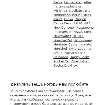
Тайга
Lecharlatan
Affex
narvskayadostava
Minimax
Steelback
Bio
connection
Kerk!
Extra x
Тайга
Flicka
Oregon
Camp
Devo
S.G.M.
A&A
Noel Concept
Mosqueena
Intro.version
ASICS
Меч
New Wallet
НПОГП
Breathe Out
Запорожец
Heritage
Captain's Mate
Herschel
Extra
Loading
Afour
TrueSpin
ННХ
Reloaded
Happy Socks
Pocket Cat
Aloe
Extra x
Gosha Orekhov
Где купить вещи, которые вы полюбите
Be-in.ru помогает находить актуальные вещи в
интернете и в магазинах вашего города. В разделе
«Магазины» собрана практически полезная
информация о 3000 брендов, магазинов и торговых