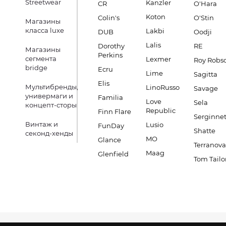
Streetwear
Kanzler
CR
O'Hara
Koton
Colin's
O'Stin
Магазины
класса luxe
Lakbi
DUB
Oodji
Lalis
Dorothy
RE
Магазины
Perkins
сегмента
Lexmer
Roy Robs
bridge
Ecru
Lime
Sagitta
Elis
Мультибренды,
LinoRusso
Savage
универмаги и
Familia
Love
Sela
концепт-сторы
Republic
Finn Flare
Serginnet
Винтаж и
Lusio
FunDay
Shatte
секонд-хенды
MO
Glance
Terranova
Maag
Glenfield
Tom Tailo