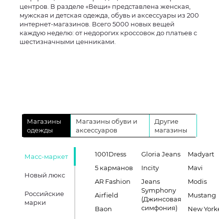
центров. В разделе «Вещи» представлена женская,
мужская и детская одежда, обувь и аксессуары из 200
интернет-магазинов. Всего 5000 новых вещей
каждую неделю: от недорогих кроссовок до платьев с
шестизначными ценниками.
Магазины
Магазины обуви и
Другие
одежды
аксессуаров
магазины
1001Dress
Gloria Jeans
Madyart
Масс-маркет
5 карманов
Incity
Mavi
Новый люкс
AR Fashion
Jeans
Modis
Symphony
Российские
Airfield
Mustang
(Джинсовая
марки
симфония)
Baon
New York