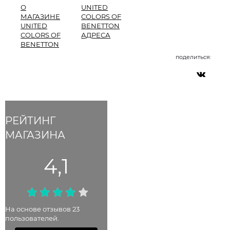
О
UNITED
МАГАЗИНЕ
COLORS OF
UNITED
BENETTON
COLORS OF
АДРЕСА
BENETTON
поделиться:
РЕЙТИНГ
МАГАЗИНА
4,1
На основе отзывов 23
пользователей.