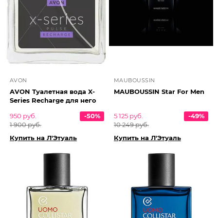
AVON
MAUBOUSSIN
AVON Туалетная вода X-
MAUBOUSSIN Star For Men
Series Recharge для него
950 руб.
-50%
5 125 руб.
-49%
1 900 руб.
10 249 руб.
Купить на Л'Этуаль
Купить на Л'Этуаль