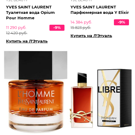
YSL BEAUTY
YSL BEAUTY
YVES SAINT LAURENT
YVES SAINT LAURENT
Туалетная вода Opium
Парфюмерная вода Y Elixir
Pour Homme
14 384 руб.
-9%
11 290 руб.
-9%
15 823 руб.
12 420 руб.
Купить на Л'Этуаль
Купить на Л'Этуаль