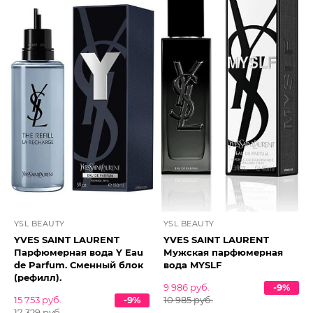
YSL BEAUTY
YSL BEAUTY
YVES SAINT LAURENT
YVES SAINT LAURENT
Парфюмерная вода Y Eau
Мужская парфюмерная
de Parfum. Сменный блок
вода MYSLF
(рефилл).
9 986 руб.
-9%
15 753 руб.
-9%
10 985 руб.
17 329 руб.