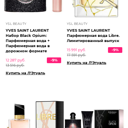
YSL BEAUTY
YSL BEAUTY
YVES SAINT LAURENT
YVES SAINT LAURENT
Набор Black Opium:
Парфюмерная вода Libre.
Парфюмерная вода +
Лимитированный выпуск
Парфюмерная вода в
15 991 руб.
-9%
дорожном формате
17 591 руб.
12 287 руб.
-9%
Купить на Л'Этуаль
13 516 руб.
Купить на Л'Этуаль