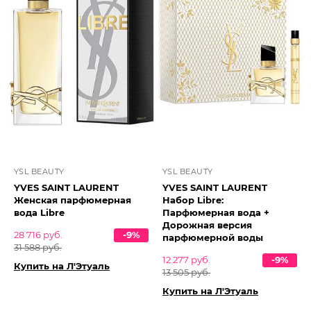
YSL BEAUTY
YSL BEAUTY
YVES SAINT LAURENT
YVES SAINT LAURENT
Женская парфюмерная
Набор Libre:
вода Libre
Парфюмерная вода +
Дорожная версия
28 716 руб.
-9%
парфюмерной воды
31 588 руб.
12 277 руб.
-9%
Купить на Л'Этуаль
13 505 руб.
Купить на Л'Этуаль