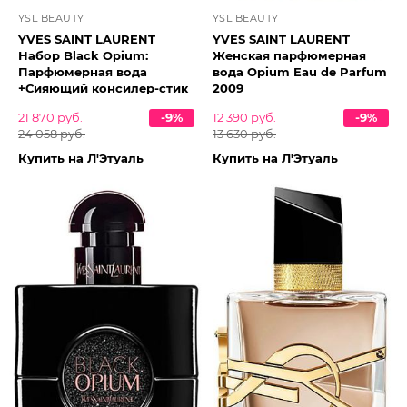
YSL BEAUTY
YSL BEAUTY
YVES SAINT LAURENT
YVES SAINT LAURENT
Набор Black Opium:
Женская парфюмерная
Парфюмерная вода
вода Opium Eau de Parfum
+Сияющий консилер-стик
2009
21 870 руб.
-9%
12 390 руб.
-9%
24 058 руб.
13 630 руб.
Купить на Л'Этуаль
Купить на Л'Этуаль