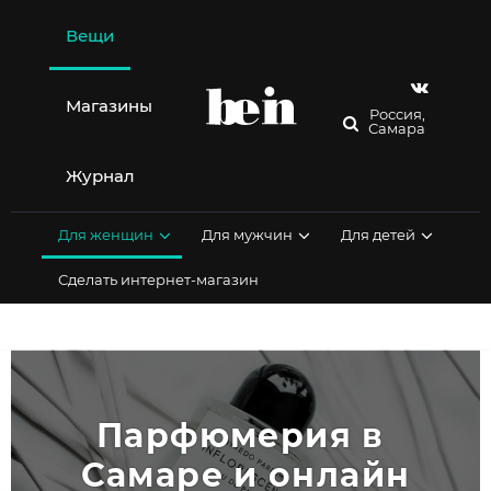
Перейти
к
Вещи
содержимому
Магазины
Россия,
Самара
Журнал
Для женщин
Для мужчин
Для детей
Сделать интернет-магазин
Парфюмерия в 
Самаре и онлайн