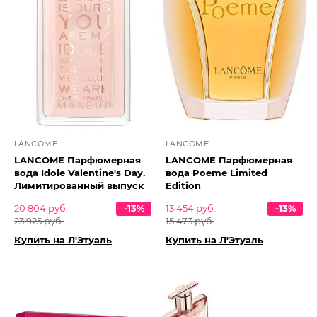
LANCOME
LANCOME
LANCOME Парфюмерная
LANCOME Парфюмерная
вода Idole Valentine's Day.
вода Poeme Limited
Лимитированный выпуск
Edition
20 804 руб.
-13%
13 454 руб.
-13%
23 925 руб.
15 473 руб.
Купить на Л'Этуаль
Купить на Л'Этуаль