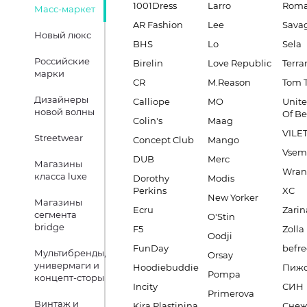
1001Dress
Larro
Roma
Масс-маркет
AR Fashion
Lee
Sava
Новый люкс
BHS
Lo
Sela
Российские
Birelin
Love Republic
Terra
марки
CR
M.Reason
Tom T
Дизайнеры
Calliope
MO
Unite
новой волны
Of B
Colin's
Maag
VILE
Streetwear
Concept Club
Mango
Vsem
DUB
Merc
Магазины
Wran
класса luxe
Dorothy
Modis
Perkins
XC
New Yorker
Магазины
Ecru
Zarin
сегмента
O'Stin
bridge
F5
Zolla
Oodji
FunDay
befre
Мультибренды,
Orsay
универмаги и
Hoodiebuddie
Пиж
Pompa
концепт-сторы
Incity
СИН
Primerova
Винтаж и
Kira Plastinina
Снеж