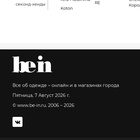
RE
секонд-хенды
Коро
Koton
Все об одежде – онлайн и в магазинах города
Пятница, 7 Август 2026 г.
© www.be-in.ru. 2006 – 2026