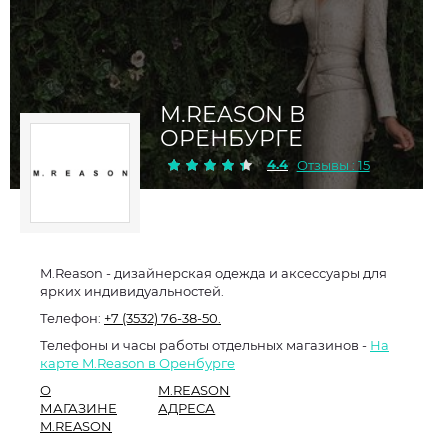
M.REASON В
ОРЕНБУРГЕ
4.4
Отзывы : 15
M.Reason - дизайнерская одежда и аксессуары для
ярких индивидуальностей.
Телефон:
+7 (3532) 76-38-50.
Телефоны и часы работы отдельных магазинов -
На
карте M.Reason в Оренбурге
О
M.REASON
МАГАЗИНЕ
АДРЕСА
M.REASON