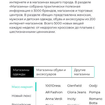
интернете и в магазинах вашего города. В разделе
«Магазины» собрана практически полезная
информация о 3000 брендов, магазинов и торговых
центров. В разделе «Вещи» представлена женская,
мужская и детская одежда, обувь и аксессуары из 200
интернет-магазинов. Всего 5000 новых вещей
каждую неделю: от недорогих кроссовок до платьев с
шестизначными ценниками.
Магазины
Магазины обуви и
Другие
одежды
аксессуаров
магазины
1001Dress
Glenfield
Oodji
Масс-маркет
AR Fashion
Gloria Jeans
Pompa
Новый люкс
Anna Verdi
Incity
Romano
Botta
Российские