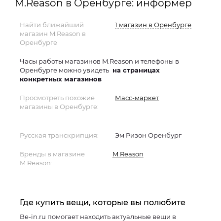
M.Reason в Оренбурге: информер
Найти ближайший
1 магазин в Оренбурге
магазин M.Reason в
Оренбурге
Часы работы магазинов M.Reason и телефоны в
Оренбурге можно увидеть
на страницах
конкретных магазинов
Просмотреть похожие
Масс-маркет
магазины в Оренбурге:
Русская транскрипция:
Эм Ризон Оренбург
Бренды в магазине
M.Reason
M.Reason:
Где купить вещи, которые вы полюбите
Be-in.ru помогает находить актуальные вещи в