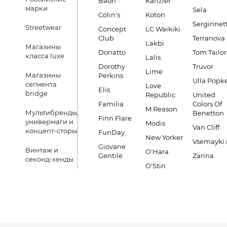
Baon
Kanzler
марки
Sela
Colin's
Koton
Serginnett
Streetwear
Concept
LC Waikiki
Club
Terranova
Lakbi
Магазины
Donatto
Tom Tailor
класса luxe
Lalis
Dorothy
Truvor
Lime
Магазины
Perkins
Ulla Popk
сегмента
Love
Elis
bridge
Republic
United
Familia
Colors Of
M.Reason
Мультибренды,
Benetton
Finn Flare
универмаги и
Modis
Van Cliff
концепт-сторы
FunDay
New Yorker
Vsemayki.
Giovane
Винтаж и
O'Hara
Gentile
Zarina
секонд-хенды
O'Stin