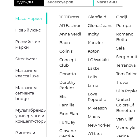
одежды
аксессуаров
магазины
1001Dress
Glenfield
Oodji
Масс-маркет
AR Fashion
Gloria Jeans
Pompa
Новый люкс
Anna Verdi
Incity
Romano
Botta
Российские
Baon
Kanzler
марки
Sela
Colin's
Koton
Serginnett
Streetwear
Concept
LC Waikiki
Club
Terranova
Lakbi
Магазины
Donatto
Tom Tailor
класса luxe
Lalis
Dorothy
Truvor
Lime
Магазины
Perkins
Ulla Popk
сегмента
Love
Elis
bridge
Republic
United
Familia
Colors Of
M.Reason
Мультибренды,
Benetton
Finn Flare
универмаги и
Modis
Van Cliff
концепт-сторы
FunDay
New Yorker
Vsemayki.
Giovane
Винтаж и
O'Hara
Gentile
Zarina