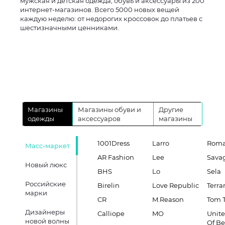
мужская и детская одежда, обувь и аксессуары из 200
интернет-магазинов. Всего 5000 новых вещей
каждую неделю: от недорогих кроссовок до платьев с
шестизначными ценниками.
Магазины
Магазины обуви и
Другие
одежды
аксессуаров
магазины
1001Dress
Larro
Roma
Масс-маркет
AR Fashion
Lee
Sava
Новый люкс
BHS
Lo
Sela
Российские
Birelin
Love Republic
Terra
марки
CR
M.Reason
Tom T
Дизайнеры
Calliope
MO
Unite
новой волны
Of B