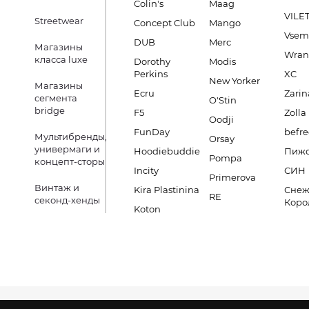
Colin's
Maag
VILE
Streetwear
Concept Club
Mango
Vsem
DUB
Merc
Магазины
Wran
класса luxe
Dorothy
Modis
Perkins
XC
New Yorker
Магазины
Ecru
Zarin
сегмента
O'Stin
bridge
F5
Zolla
Oodji
FunDay
befre
Мультибренды,
Orsay
универмаги и
Hoodiebuddie
Пиж
Pompa
концепт-сторы
Incity
СИН
Primerova
Винтаж и
Kira Plastinina
Снеж
RE
секонд-хенды
Коро
Koton