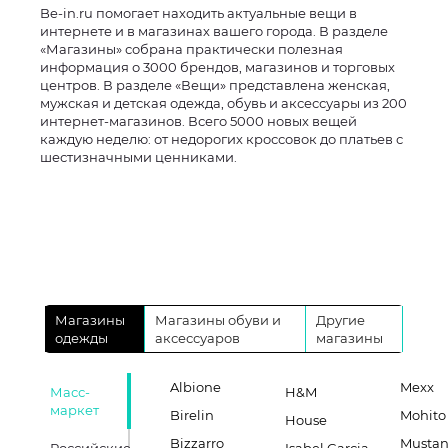
Be-in.ru помогает находить актуальные вещи в
интернете и в магазинах вашего города. В разделе
«Магазины» собрана практически полезная
информация о 3000 брендов, магазинов и торговых
центров. В разделе «Вещи» представлена женская,
мужская и детская одежда, обувь и аксессуары из 200
интернет-магазинов. Всего 5000 новых вещей
каждую неделю: от недорогих кроссовок до платьев с
шестизначными ценниками.
Магазины
Магазины обуви и
Другие
одежды
аксессуаров
магазины
Albione
Mexx
Масс-
H&M
маркет
Birelin
Mohito
House
Bizzarro
Musta