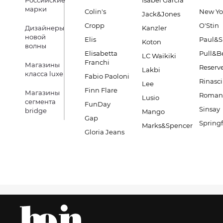
Российские
Isabel Garcia
марки
Colin's
New Yo
Jack&Jones
Cropp
O'Stin
Дизайнеры
Kanzler
новой
Elis
Paul&S
Koton
волны
Elisabetta
Pull&B
LC Waikiki
Franchi
Магазины
Reserv
Lakbi
класса luxe
Fabio Paoloni
Rinasc
Lee
Finn Flare
Магазины
Romano
Lusio
сегмента
FunDay
Sinsay
bridge
Mango
Gap
Springf
Marks&Spencer
Gloria Jeans