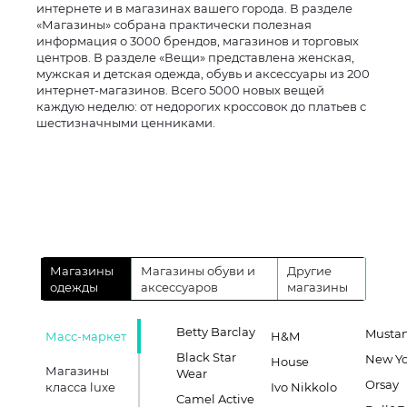
интернете и в магазинах вашего города. В разделе
«Магазины» собрана практически полезная
информация о 3000 брендов, магазинов и торговых
центров. В разделе «Вещи» представлена женская,
мужская и детская одежда, обувь и аксессуары из 200
интернет-магазинов. Всего 5000 новых вещей
каждую неделю: от недорогих кроссовок до платьев с
шестизначными ценниками.
Магазины
Магазины обуви и
Другие
одежды
аксессуаров
магазины
Betty Barclay
Musta
Масс-маркет
H&M
Black Star
New Yo
House
Магазины
Wear
Orsay
класса luxe
Ivo Nikkolo
Camel Active