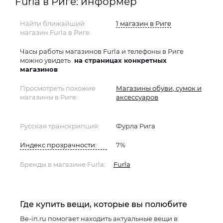
Furla в Риге: информер
Найти ближайший
1 магазин в Риге
магазин Furla в Риге
Часы работы магазинов Furla и телефоны в Риге
можно увидеть
на страницах конкретных
магазинов
Просмотреть похожие
Магазины обуви, сумок и
магазины в Риге:
аксессуаров
Русская транскрипция:
Фурла Рига
Индекс прозрачности:
7%
Бренды в магазине Furla:
Furla
Где купить вещи, которые вы полюбите
Be-in.ru помогает находить актуальные вещи в