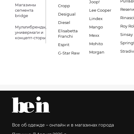
Pull&B
Joop!
Магазины
Cropp
Reserv
сегмента
Lee Cooper
Desigual
bridge
Rinasc
Lindex
Diesel
Roy Ro
Мультибренды,
Mango
Elisabetta
универмаги и
Sinsay
Mexx
Franchi
концепт-сторы
Spring
Mohito
Esprit
Stradiv
Morgan
G-Star Raw
Все об одежде – онлайн и в магазинах города