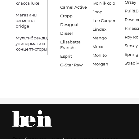
Orsay
класса luxe
Ivo Nikkolo
Camel Active
Pull&B
Joop!
Магазины
Cropp
Reserv
сегмента
Lee Cooper
Desigual
bridge
Rinasc
Lindex
Diesel
Roy Ro
Мультибренды,
Mango
Elisabetta
универмаги и
Sinsay
Mexx
Franchi
концепт-сторы
Spring
Mohito
Esprit
Stradiv
Morgan
G-Star Raw