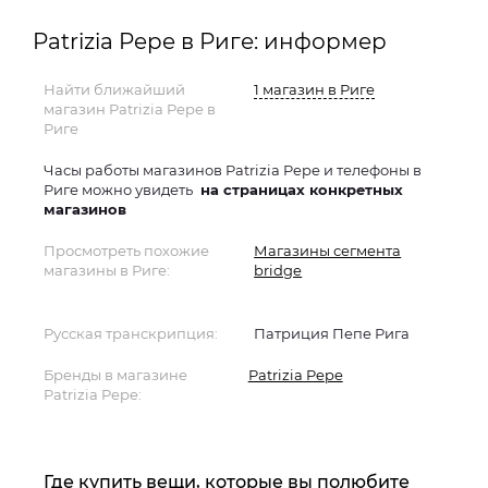
Patrizia Pepe в Риге: информер
Найти ближайший
1 магазин в Риге
магазин Patrizia Pepe в
Риге
Часы работы магазинов Patrizia Pepe и телефоны в
Риге можно увидеть
на страницах конкретных
магазинов
Просмотреть похожие
Магазины сегмента
магазины в Риге:
bridge
Русская транскрипция:
Патриция Пепе Рига
Бренды в магазине
Patrizia Pepe
Patrizia Pepe:
Где купить вещи, которые вы полюбите