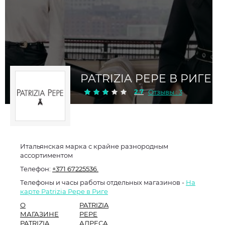
PATRIZIA PEPE В РИГЕ
2.7
Отзывы : 3
Итальянская марка с крайне разнородным
ассортиментом
Телефон:
+371 67225536.
Телефоны и часы работы отдельных магазинов -
На
карте Patrizia Pepe в Риге
О
PATRIZIA
МАГАЗИНЕ
PEPE
PATRIZIA
АДРЕСА