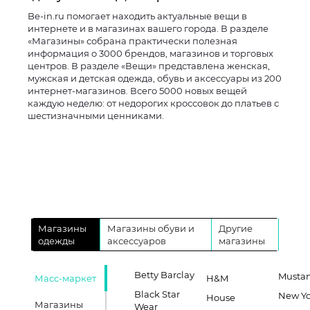
Be-in.ru помогает находить актуальные вещи в
интернете и в магазинах вашего города. В разделе
«Магазины» собрана практически полезная
информация о 3000 брендов, магазинов и торговых
центров. В разделе «Вещи» представлена женская,
мужская и детская одежда, обувь и аксессуары из 200
интернет-магазинов. Всего 5000 новых вещей
каждую неделю: от недорогих кроссовок до платьев с
шестизначными ценниками.
Магазины
Магазины обуви и
Другие
одежды
аксессуаров
магазины
Betty Barclay
Musta
Масс-маркет
H&M
Black Star
New Yo
House
Магазины
Wear