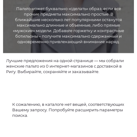
Пальто может буквально «сделать» образ, если все
прочие предметы максимально простые. В
ближайшие несколько лет популярными останутся
максимально длинные и объемные, либо прямые
«мужские» модели. Добавьте горжетку и контрастные
ботильоны – получите максимально сдержанный и
одновременно привлекающий внимание наряд.
Лучшие предложения на одной странице — мы собрали
женские пальто из 0 интернет-магазинов с доставкой в
Ригу. Выбирайте, сохраняйте и заказывайте.
К сожалению, в каталоге нет вещей, соответствующих
Вашему запросу. Попробуйте расширить параметры
поиска.