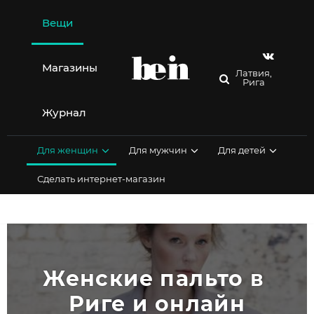
Перейти
к
Вещи
содержимому
Магазины
Латвия,
Рига
Журнал
Для женщин
Для мужчин
Для детей
Сделать интернет-магазин
Женские пальто в 
Риге и онлайн