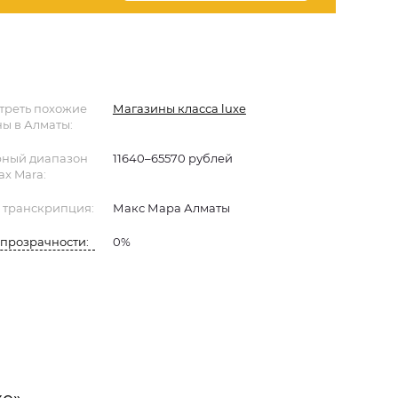
треть похожие
Магазины класса luxe
ы в Алматы:
ный диапазон
11640–65570 рублей
ax Mara:
 транскрипция:
Макс Мара Алматы
прозрачности:
0%