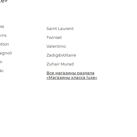
xe»
ss
Saint Laurent
ins
Twinset
itton
Valentino
agnoli
Zadig&Voltaire
in
Zuhair Murad
ki
Все магазины раздела
«Магазины класса luxe»