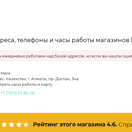
реса, телефоны и часы работы магазинов 
 ежедневно работаем над базой адресов, но если вы нашли ошиб
 Mara
с: Казахстан, г. Алматы, пр. Достык, 34а
треть часы работы и карту
.
+7 (7272) 93-85-06
Рейтинг этого магазина
4.6
.
Спр