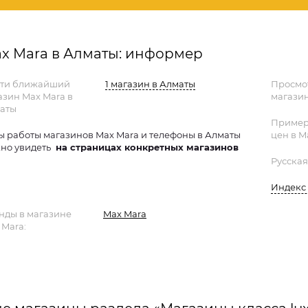
x Mara в Алматы: информер
ти ближайший
1 магазин в Алматы
Просмо
азин Max Mara в
магазин
аты
Пример
ы работы магазинов Max Mara и телефоны в Алматы
цен в M
но увидеть
на страницах конкретных магазинов
Русская
Индекс 
нды в магазине
Max Mara
 Mara: