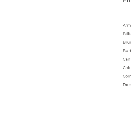
Ещ
Arm
Bill
Brun
Bur
Cana
Chl
Corn
Dior