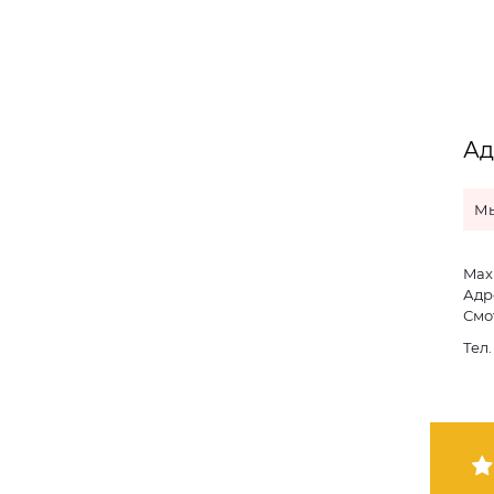
Ад
Мы
Max
Адре
Смо
Тел