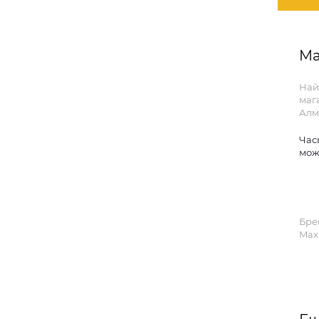
Ma
Най
маг
Алм
Час
мож
Бре
Max