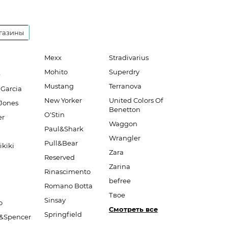
газины
Mexx
Stradivarius
Mohito
Superdry
e
Mustang
Terranova
 Garcia
New Yorker
United Colors Of
Jones
Benetton
O'Stin
er
Waggon
Paul&Shark
Wrangler
Pull&Bear
ikiki
Zara
Reserved
Zarina
Rinascimento
befree
Romano Botta
Твое
Sinsay
o
Смотреть все
Springfield
&Spencer