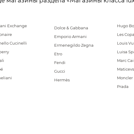
е магазины раздела «Магазины класса lu
ani Exchange
Hugo Bo
Dolce & Gabbana
ionaire
Les Copa
Emporio Armani
ello Cucinelli
Louis Vu
Ermenegildo Zegna
berry
Luisa Sp
Etro
li
Marc Ca
Fendi
oé
Maticevs
Gucci
eliani
Moncler
Hermès
Prada