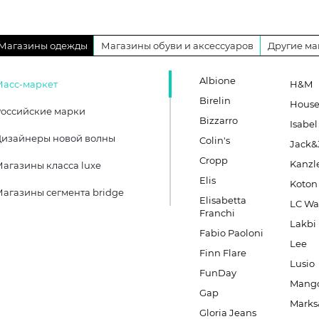
Магазины одежды
Магазины обуви и аксессуаров
Другие ма
Albione
Масс-маркет
H&M
Birelin
Hous
оссийские марки
Bizzarro
Isabel
Дизайнеры новой волны
Colin's
Jack&
Cropp
Kanzl
агазины класса luxe
Elis
Koton
агазины сегмента bridge
Elisabetta
LC Wa
Franchi
Lakbi
Fabio Paoloni
Lee
Finn Flare
Lusio
FunDay
Mang
Gap
Marks
Gloria Jeans