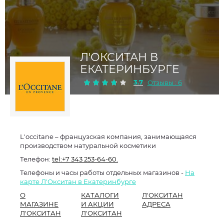
Л'ОКСИТАН В
ЕКАТЕРИНБУРГЕ
3.7
Отзывы : 6
L'occitane – французская компания, занимающаяся
производством натуральной косметики
Телефон:
tel:+7 343 253-64-60.
Телефоны и часы работы отдельных магазинов -
На
карте Л'Окситан в Екатеринбурге
О
КАТАЛОГИ
Л'ОКСИТАН
МАГАЗИНЕ
И АКЦИИ
АДРЕСА
Л'ОКСИТАН
Л'ОКСИТАН