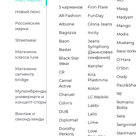
Масс-маркет
MO
5 карманов
Finn Flare
Maag
Новый люкс
AR Fashion
FunDay
Madyart
Российские
Albione
Gloria Jeans
Mango
марки
Bagozza
Incity
Modis
Streetwear
Baon
Jeans
Mustang
Symphony
Basler
New York
Магазины
(Джинсовая
класса luxe
симфония)
Black Star
O'Hara
Wear
Kanzler
O'Stin
Магазины
CR
сегмента
Kira
Oodji
bridge
Plastinina
Camel
Paul&Sha
Active
Koton
Мультибренды,
RE
Charuel
универмаги и
LC Waikiki
концепт-сторы
Romano
Colin's
Lakbi
Botta
DUB
Винтаж и
Lalis
Sela
секонд-хенды
Diplomat
Lime
Serginnet
Dorothy
Love
Steilman
Perkins