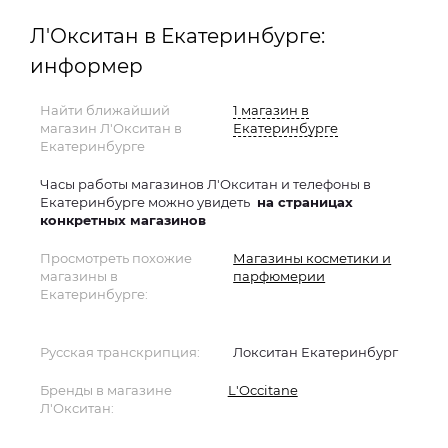
Л'Окситан в Екатеринбурге:
информер
Найти ближайший
1 магазин в
магазин Л'Окситан в
Екатеринбурге
Екатеринбурге
Часы работы магазинов Л'Окситан и телефоны в
Екатеринбурге можно увидеть
на страницах
конкретных магазинов
Просмотреть похожие
Магазины косметики и
магазины в
парфюмерии
Екатеринбурге:
Русская транскрипция:
Локситан Екатеринбург
Бренды в магазине
L'Occitane
Л'Окситан: