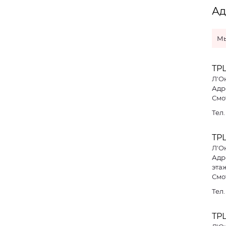
Ад
Мы
ТР
Л'О
Адре
Смо
Тел
ТРЦ
Л'О
Адре
эта
Смо
Тел
ТРЦ