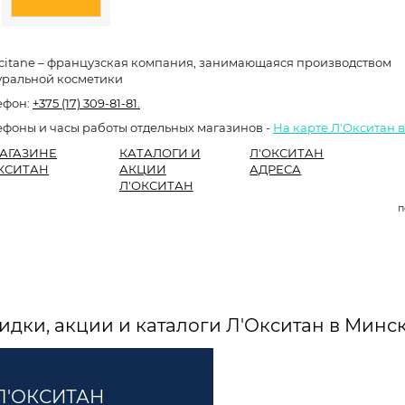
ccitane – французская компания, занимающаяся производством
уральной косметики
ефон:
+375 (17) 309-81-81.
ефоны и часы работы отдельных магазинов -
На карте Л'Окситан 
АГАЗИНЕ
КАТАЛОГИ И
Л'ОКСИТАН
КСИТАН
АКЦИИ
АДРЕСА
Л'ОКСИТАН
п
идки, акции и каталоги Л'Окситан в Минс
Л'ОКСИТАН