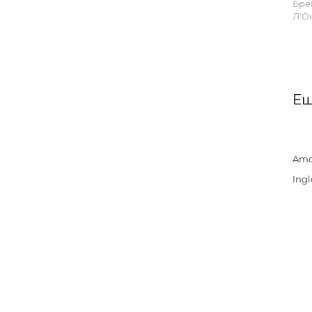
Бре
Л'О
Ещ
Amo
Ingl