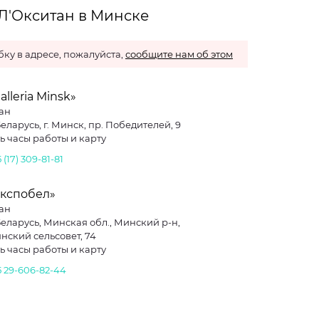
 Л'Окситан в Минске
ку в адресе, пожалуйста,
сообщите нам об этом
alleria Minsk»
ан
еларусь, г. Минск, пр. Победителей, 9
ь часы работы и карту
 (17) 309-81-81
Экспобел»
ан
Беларусь, Минская обл., Минский р-н,
нский сельсовет, 74
ь часы работы и карту
5 29-606-82-44