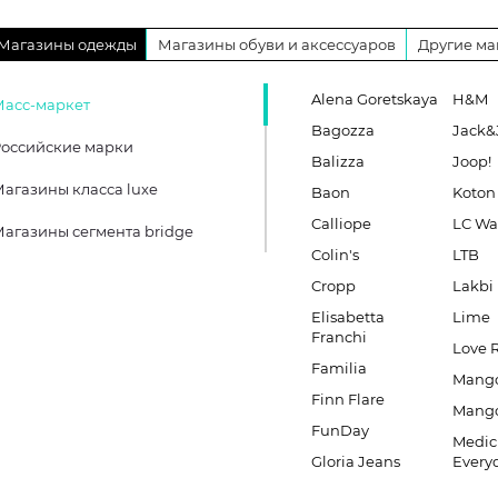
Магазины одежды
Магазины обуви и аксессуаров
Другие ма
Alena Goretskaya
H&M
Масс-маркет
Bagozza
Jack&
оссийские марки
Balizza
Joop!
агазины класса luxe
Baon
Koton
Calliope
LC Wa
агазины сегмента bridge
Colin's
LTB
Cropp
Lakbi
Elisabetta
Lime
Franchi
Love 
Familia
Mang
Finn Flare
Mang
FunDay
Medic
Gloria Jeans
Every