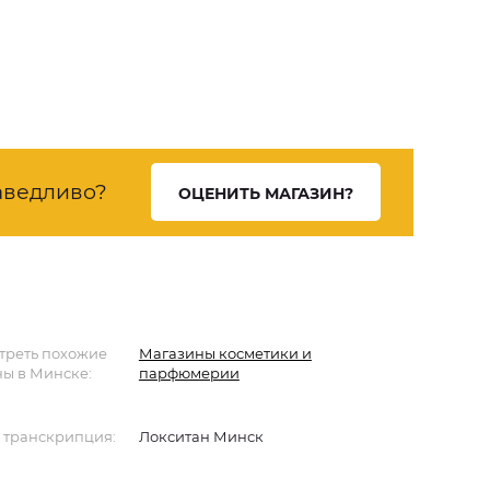
аведливо?
ОЦЕНИТЬ МАГАЗИН?
треть похожие
Магазины косметики и
ы в Минске:
парфюмерии
 транскрипция:
Локситан Минск