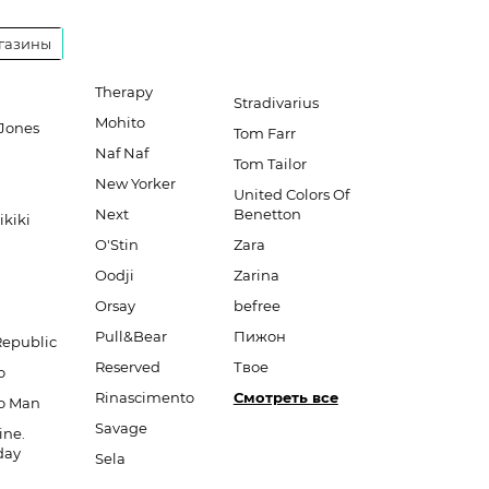
газины
Therapy
Stradivarius
Mohito
Jones
Tom Farr
Naf Naf
Tom Tailor
New Yorker
United Colors Of
Next
Benetton
ikiki
O'Stin
Zara
Oodji
Zarina
Orsay
befree
Pull&Bear
Пижон
Republic
Reserved
Твое
o
Rinascimento
Смотреть все
o Man
Savage
ine.
day
Sela