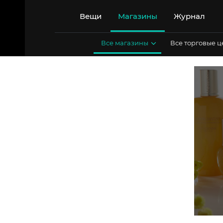
Перейти
к
Вещи
Магазины
Журнал
содержимому
Все магазины
Все торговые 