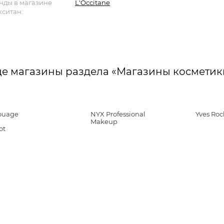
нды в магазине
L'Occitane
кситан:
е магазины раздела «Магазины космети
uage
NYX Professional
Yves Roc
Makeup
ot