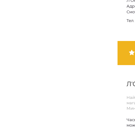
Л'О
Адре
Смо
Тел
Л'
Най
маг
Мин
Час
мож