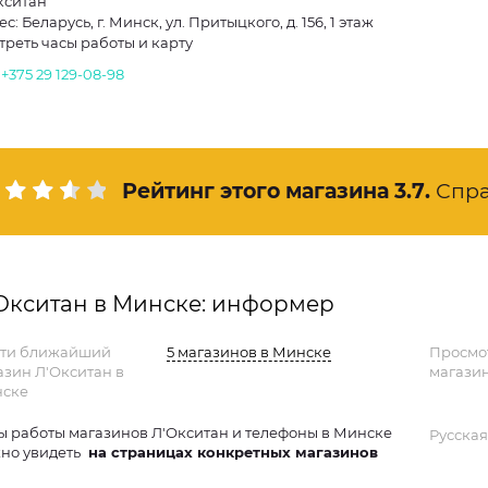
кситан
с: Беларусь, г. Минск, ул. Притыцкого, д. 156, 1 этаж
треть часы работы и карту
.
+375 29 129-08-98
Рейтинг этого магазина
3.7
.
Спр
Окситан в Минске: информер
ти ближайший
5 магазинов в Минске
Просмо
азин Л'Окситан в
магазин
ске
ы работы магазинов Л'Окситан и телефоны в Минске
Русская
но увидеть
на страницах конкретных магазинов