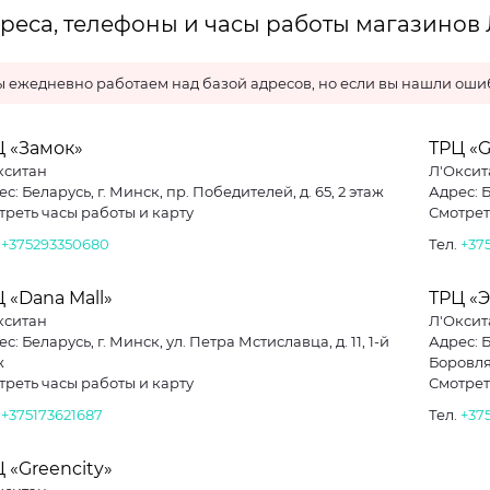
реса, телефоны и часы работы магазинов
 ежедневно работаем над базой адресов, но если вы нашли ошиб
Ц «Замок»
ТРЦ «G
кситан
Л'Оксит
с: Беларусь, г. Минск, пр. Победителей, д. 65, 2 этаж
Адрес: Б
треть часы работы и карту
Смотрет
.
+375293350680
Тел.
+375
 «Dana Mall»
ТРЦ «
кситан
Л'Оксит
с: Беларусь, г. Минск, ул. Петра Мстиславца, д. 11, 1-й
Адрес: 
ж
Боровля
треть часы работы и карту
Смотрет
.
+375173621687
Тел.
+37
 «Greencity»