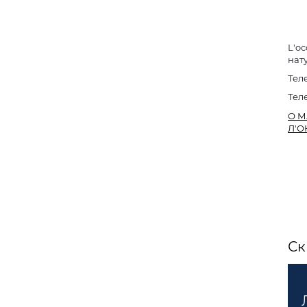
L'o
нат
Тел
Тел
О М
Л'О
Ск