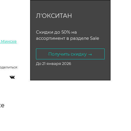
Л'ОКСИТАН
Скидки до 50% на
ассортимент в разделе Sale
в Минске
Получить скидку →
До 21 января 2026
оделиться:
ке