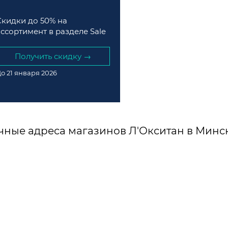
Скидки до 50% на
ассортимент в разделе Sale
Получить скидку →
о 21 января 2026
чные адреса магазинов Л'Окситан в Минск