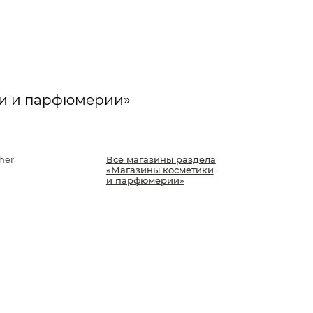
ки и парфюмерии»
her
Все магазины раздела
«Магазины косметики
и парфюмерии»