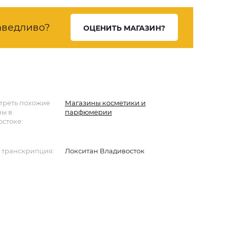
аведливо?
ОЦЕНИТЬ МАГАЗИН?
треть похожие
Магазины косметики и
ны в
парфюмерии
стоке:
 транскрипция:
Локситан Владивосток