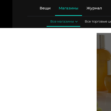
Перейти
к
Вещи
Магазины
Журнал
содержимому
Все магазины
Все торговые 