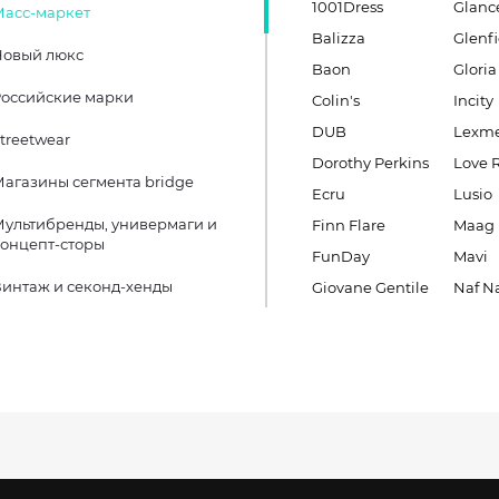
1001Dress
Glanc
Масс-маркет
Balizza
Glenfi
Новый люкс
Baon
Gloria
оссийские марки
Colin's
Incity
DUB
Lexm
treetwear
Dorothy Perkins
Love 
агазины сегмента bridge
Ecru
Lusio
ультибренды, универмаги и
Finn Flare
Maag
онцепт-сторы
FunDay
Mavi
интаж и секонд-хенды
Giovane Gentile
Naf N