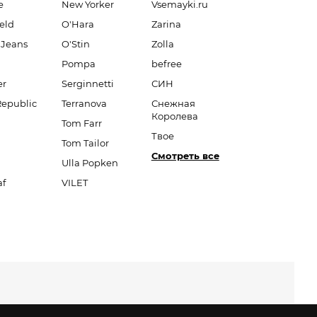
e
New Yorker
Vsemayki.ru
eld
O'Hara
Zarina
 Jeans
O'Stin
Zolla
Pompa
befree
er
Serginnetti
СИН
Republic
Terranova
Снежная
Королева
Tom Farr
Твое
Tom Tailor
Смотреть все
Ulla Popken
af
VILET