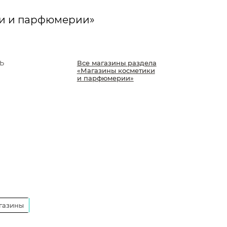
ки и парфюмерии»
Ь
Все магазины раздела
«Магазины косметики
и парфюмерии»
газины