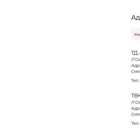
Ад
Мы
ТД 
Л'О
Адре
Смо
Тел
ТВ
Л'О
Адре
Смо
Тел