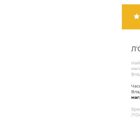
Л'
Най
маг
Вла
Час
Вла
маг
Бре
Л'О