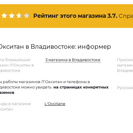
Рейтинг этого магазина
3.7
.
Спр
Окситан в Владивостоке: информер
ти ближайший
3 магазина в Владивостоке
Просмо
азин Л'Окситан в
магази
дивостоке
Владиво
ы работы магазинов Л'Окситан и телефоны в
дивостоке можно увидеть
на страницах конкретных
Русская
азинов
нды в магазине
L'Occitane
кситан: