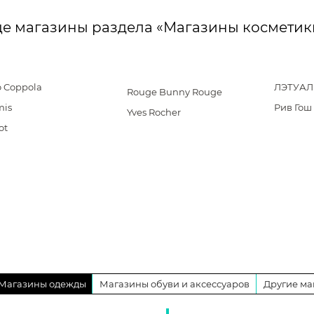
е магазины раздела «Магазины космети
o Coppola
ЛЭТУАЛ
Rouge Bunny Rouge
mis
Рив Гош
Yves Rocher
ot
Магазины одежды
Магазины обуви и аксессуаров
Другие ма