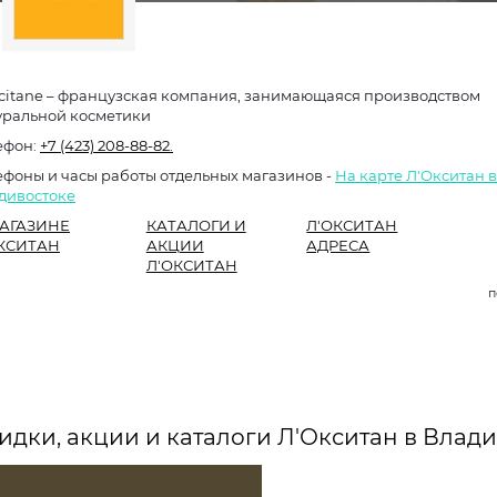
ccitane – французская компания, занимающаяся производством
уральной косметики
ефон:
+7 (423) 208-88-82.
ефоны и часы работы отдельных магазинов -
На карте Л'Окситан в
дивостоке
АГАЗИНЕ
КАТАЛОГИ И
Л'ОКСИТАН
КСИТАН
АКЦИИ
АДРЕСА
Л'ОКСИТАН
п
идки, акции и каталоги Л'Окситан в Влад