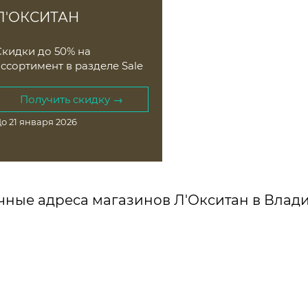
Л'ОКСИТАН
Скидки до 50% на
ассортимент в разделе Sale
Получить скидку →
о 21 января 2026
чные адреса магазинов Л'Окситан в Влади