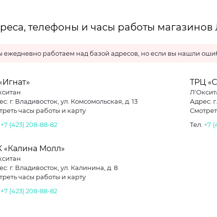
реса, телефоны и часы работы магазинов 
 ежедневно работаем над базой адресов, но если вы нашли ошиб
«Игнат»
ТРЦ «C
кситан
Л'Оксит
с: г. Владивосток, ул. Комсомольская, д. 13
Адрес: г
треть часы работы и карту
Смотрет
.
+7 (423) 208-88-82
Тел.
+7 (
К «Калина Молл»
кситан
с: г. Владивосток, ул. Калинина, д. 8
треть часы работы и карту
.
+7 (423) 208-88-82