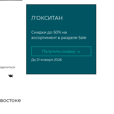
Л'ОКСИТАН
Скидки до 50% на
ассортимент в разделе Sale
Получить скидку →
До 21 января 2026
оделиться:
ивостоке