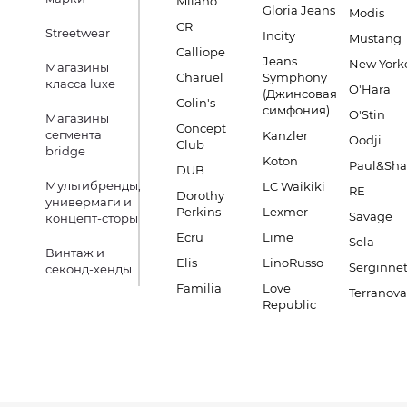
Milano
Gloria Jeans
Modis
CR
Streetwear
Incity
Mustang
Calliope
Jeans
New York
Магазины
Charuel
Symphony
класса luxe
O'Hara
(Джинсовая
Colin's
симфония)
O'Stin
Магазины
Concept
сегмента
Kanzler
Oodji
Club
bridge
Koton
Paul&Sha
DUB
Мультибренды,
LC Waikiki
RE
Dorothy
универмаги и
Perkins
Lexmer
Savage
концепт-сторы
Ecru
Lime
Sela
Винтаж и
Elis
LinoRusso
Serginnet
секонд-хенды
Familia
Love
Terranova
Republic