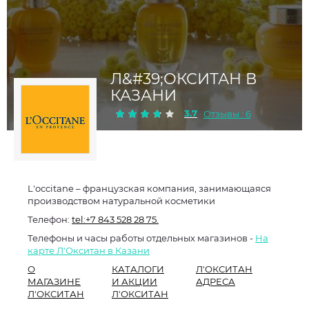
Л&#39;ОКСИТАН В
КАЗАНИ
3.7
Отзывы : 6
L'occitane – французская компания, занимающаяся
производством натуральной косметики
Телефон:
tel:+7 843 528 28 75.
Телефоны и часы работы отдельных магазинов -
На
карте Л'Окситан в Казани
О
КАТАЛОГИ
Л'ОКСИТАН
МАГАЗИНЕ
И АКЦИИ
АДРЕСА
Л'ОКСИТАН
Л'ОКСИТАН