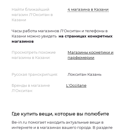
Найти ближайший
4 магазина в Казани
магазин Л'Окситан в
Казани
Часы работы магазинов Л'Окситан и телефоны в
Казани можно увидеть
на страницах конкретных
магазинов
Просмотреть похожие
Магазины косметики и
магазины в Казани:
парфюмерии
Русская транскрипция:
Локситан Казань
Бренды в магазине
L'Occitane
Л'Окситан:
Где купить вещи, которые вы полюбите
Be-in.ru помогает находить актуальные вещи в
интернете и в магазинах вашего города. В разделе