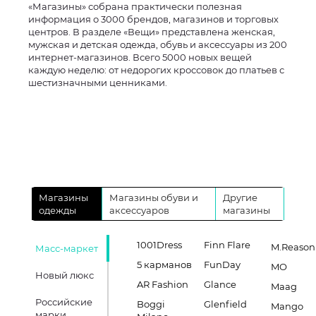
«Магазины» собрана практически полезная
информация о 3000 брендов, магазинов и торговых
центров. В разделе «Вещи» представлена женская,
мужская и детская одежда, обувь и аксессуары из 200
интернет-магазинов. Всего 5000 новых вещей
каждую неделю: от недорогих кроссовок до платьев с
шестизначными ценниками.
Магазины
Магазины обуви и
Другие
одежды
аксессуаров
магазины
1001Dress
Finn Flare
M.Reason
Масс-маркет
5 карманов
FunDay
MO
Новый люкс
AR Fashion
Glance
Maag
Российские
Boggi
Glenfield
Mango
марки