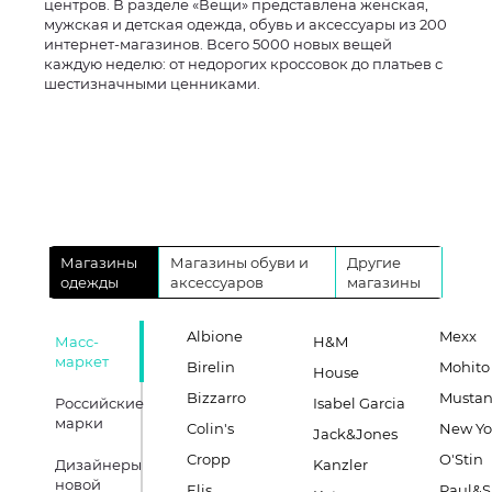
центров. В разделе «Вещи» представлена женская,
мужская и детская одежда, обувь и аксессуары из 200
интернет-магазинов. Всего 5000 новых вещей
каждую неделю: от недорогих кроссовок до платьев с
шестизначными ценниками.
Магазины
Магазины обуви и
Другие
одежды
аксессуаров
магазины
Albione
Mexx
Масс-
H&M
маркет
Birelin
Mohito
House
Bizzarro
Musta
Российские
Isabel Garcia
марки
Colin's
New Yo
Jack&Jones
Cropp
O'Stin
Дизайнеры
Kanzler
новой
Elis
Paul&S