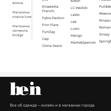
Koton
волны
Elisabetta
Pull&B
LC Waikiki
Franchi
Магазины
Reserv
Lakbi
класса luxe
Fabio Paoloni
Rinasc
Lee
Finn Flare
Магазины
Romano
Lusio
сегмента
FunDay
Sinsay
bridge
Mango
Gap
Springf
Marks&Spencer
Gloria Jeans
Все об одежде – онлайн и в магазинах города