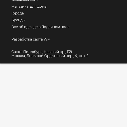
Магазины для дома
Города
Бренды
Все об одежде в Лодейном поле
Разработка сайта WM
Санкт-Петербург, Невский пр., 139
Москва, Большой Ордынский пер., 4, стр. 2