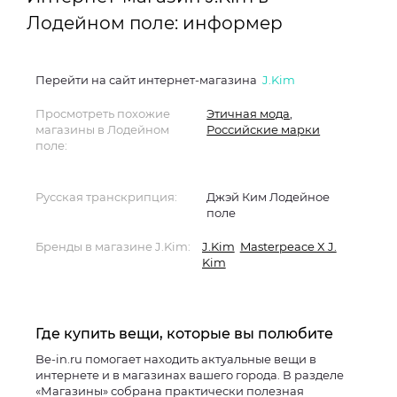
Лодейном поле: информер
Перейти на сайт интернет-магазина
J.Kim
Просмотреть похожие
Этичная мода
,
магазины в Лодейном
Российские марки
поле:
Русская транскрипция:
Джэй Ким Лодейное
поле
Бренды в магазине J.Kim:
J.Kim
Masterpeace X J.
Kim
Где купить вещи, которые вы полюбите
Be-in.ru помогает находить актуальные вещи в
интернете и в магазинах вашего города. В разделе
«Магазины» собрана практически полезная