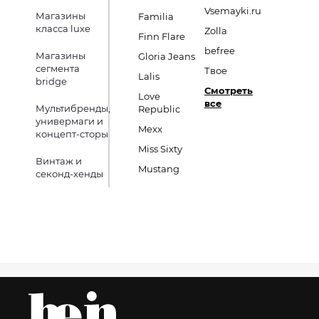
Vsemayki.ru
Магазины
Familia
класса luxe
Zolla
Finn Flare
befree
Магазины
Gloria Jeans
сегмента
Твое
Lalis
bridge
Смотреть
Love
все
Мультибренды,
Republic
универмаги и
Mexx
концепт-сторы
Miss Sixty
Винтаж и
Mustang
секонд-хенды