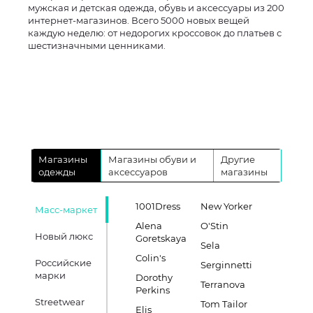
мужская и детская одежда, обувь и аксессуары из 200
интернет-магазинов. Всего 5000 новых вещей
каждую неделю: от недорогих кроссовок до платьев с
шестизначными ценниками.
Магазины
Магазины обуви и
Другие
одежды
аксессуаров
магазины
1001Dress
New Yorker
Масс-маркет
Alena
O'Stin
Новый люкс
Goretskaya
Sela
Colin's
Российские
Serginnetti
марки
Dorothy
Terranova
Perkins
Streetwear
Tom Tailor
Elis