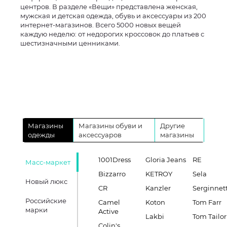
центров. В разделе «Вещи» представлена женская,
мужская и детская одежда, обувь и аксессуары из 200
интернет-магазинов. Всего 5000 новых вещей
каждую неделю: от недорогих кроссовок до платьев с
шестизначными ценниками.
Магазины
Магазины обуви и
Другие
одежды
аксессуаров
магазины
1001Dress
Gloria Jeans
RE
Масс-маркет
Bizzarro
KETROY
Sela
Новый люкс
CR
Kanzler
Serginnett
Российские
Camel
Koton
Tom Farr
марки
Active
Lakbi
Tom Tailor
Colin's