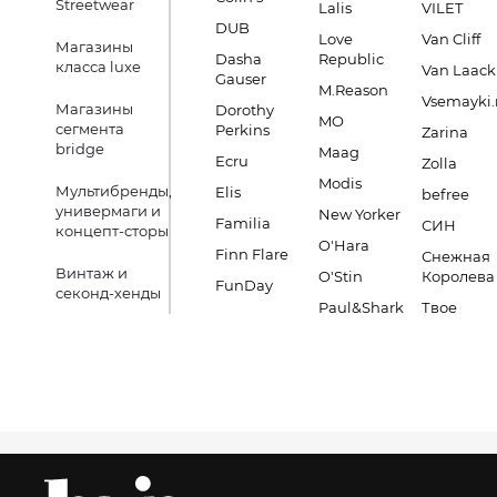
Streetwear
Lalis
VILET
DUB
Love
Van Cliff
Магазины
Dasha
Republic
класса luxe
Van Laack
Gauser
M.Reason
Vsemayki.
Магазины
Dorothy
MO
сегмента
Perkins
Zarina
bridge
Maag
Ecru
Zolla
Modis
Мультибренды,
Elis
befree
универмаги и
New Yorker
Familia
СИН
концепт-сторы
O'Hara
Finn Flare
Снежная
Винтаж и
O'Stin
Королева
FunDay
секонд-хенды
Paul&Shark
Твое