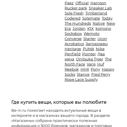
Paez
Official
Harrison
Rucker park
Sneaker Lab
Sole Fresh
Timberland
Codered
Solemate
Today
The Hundreds
Native
New
Era
Jordan
K1X
komono
Socksbox
Wemoto
Converse
Starter
Ucon
Acrobatics
Запорожец
Heritage
PUMA
Nike
Penfield
Pointer
Два
мяча
Onitsuka Tiger
The
North Face
Vans
Huf
Reebok
ННХ
Pony
Happy
Socks
Stance
Fred Perry
Rope Lace Supply
Где купить вещи, которые вы полюбите
Be-in.ru помогает находить актуальные вещи в
интернете и в магазинах вашего города. В разделе
«Магазины» собрана практически полезная
информация о 3000 брендов, магазинов и торговых