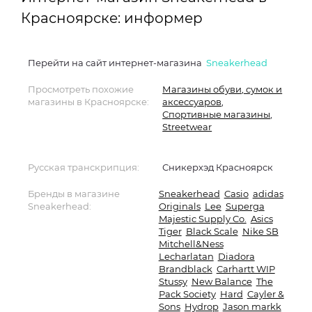
Красноярске: информер
Перейти на сайт интернет-магазина
Sneakerhead
Просмотреть похожие
Магазины обуви, сумок и
магазины в Красноярске:
аксессуаров
,
Спортивные магазины
,
Streetwear
Русская транскрипция:
Сникерхэд Красноярск
Бренды в магазине
Sneakerhead
Casio
adidas
Sneakerhead:
Originals
Lee
Superga
Majestic Supply Co.
Asics
Tiger
Black Scale
Nike SB
Mitchell&Ness
Lecharlatan
Diadora
Brandblack
Carhartt WIP
Stussy
New Balance
The
Pack Society
Hard
Cayler &
Sons
Hydrop
Jason markk