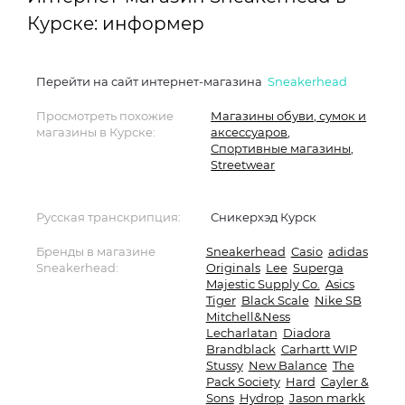
Курске: информер
Перейти на сайт интернет-магазина
Sneakerhead
Просмотреть похожие
Магазины обуви, сумок и
магазины в Курске:
аксессуаров
,
Спортивные магазины
,
Streetwear
Русская транскрипция:
Сникерхэд Курск
Бренды в магазине
Sneakerhead
Casio
adidas
Sneakerhead:
Originals
Lee
Superga
Majestic Supply Co.
Asics
Tiger
Black Scale
Nike SB
Mitchell&Ness
Lecharlatan
Diadora
Brandblack
Carhartt WIP
Stussy
New Balance
The
Pack Society
Hard
Cayler &
Sons
Hydrop
Jason markk