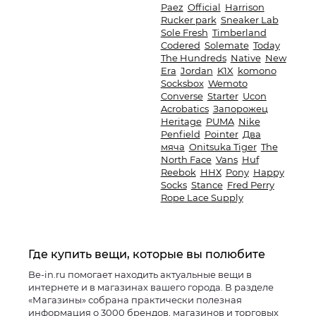
Paez
Official
Harrison
Rucker park
Sneaker Lab
Sole Fresh
Timberland
Codered
Solemate
Today
The Hundreds
Native
New
Era
Jordan
K1X
komono
Socksbox
Wemoto
Converse
Starter
Ucon
Acrobatics
Запорожец
Heritage
PUMA
Nike
Penfield
Pointer
Два
мяча
Onitsuka Tiger
The
North Face
Vans
Huf
Reebok
ННХ
Pony
Happy
Socks
Stance
Fred Perry
Rope Lace Supply
Где купить вещи, которые вы полюбите
Be-in.ru помогает находить актуальные вещи в
интернете и в магазинах вашего города. В разделе
«Магазины» собрана практически полезная
информация о 3000 брендов, магазинов и торговых