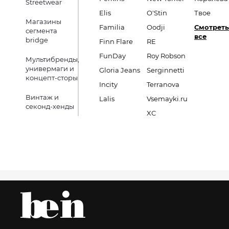
Streetwear
Elis
O'Stin
Твое
Магазины
Familia
Oodji
Смотреть
сегмента
все
bridge
Finn Flare
RE
FunDay
Roy Robson
Мультибренды,
универмаги и
Gloria Jeans
Serginnetti
концепт-сторы
Incity
Terranova
Винтаж и
Lalis
Vsemayki.ru
секонд-хенды
XC