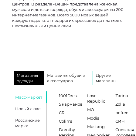
центров. В разделе «Вещи» представлена женская,
мужская и детская одежда, обувь и аксессуары из 200
интернет-магазинов. Всего 5000 новых вещей
каждую неделю: от недорогих кроссовок до платьев с
шестизначными ценниками.
Магазины
Магазины обуви и
Другие
одежды
аксессуаров
магазины
1001Dress
Love
Zarina
Масс-маркет
Republic
5 карманов
Zolla
Новый люкс
MO
CR
befree
Modis
Российские
Colin's
СИН
марки
Mustang
Dorothy
Снежная
Perkins
New Yorker
Королева