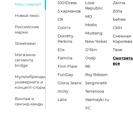
1001Dress
Love
Zarina
Масс-маркет
Republic
5 карманов
Zolla
Новый люкс
MO
CR
befree
Modis
Российские
Colin's
СИН
марки
Mustang
Dorothy
Снежная
Perkins
New Yorker
Королева
Streetwear
Elis
O'Stin
Твое
Магазины
Familia
Oodji
Смотреть
сегмента
все
bridge
Finn Flare
RE
FunDay
Roy Robson
Мультибренды,
универмаги и
Gloria Jeans
Serginnetti
концепт-сторы
Incity
Terranova
Винтаж и
Lalis
Vsemayki.ru
секонд-хенды
XC