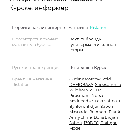
Курске: информер
Перейти на сайт интернет-магазина
16station
Просмотреть похожие
Мультибренды,
магазины в Курске:
универмаги и концепт-
сторы
Русская транскрипция:
16 стэйшен Курск
Бренды в магазине
Outlaw Moscow
Void
16station:
DEMOBAZA
Shoesofrenia
Wildhorn
ZDDZ
Pirosmani
Nutsa
Modebadze
Fakoshima
11
By Boris Bidjan Saberi
Masnada
Reinhard Plank
Army of me
Boris Bidjan
Saberi
139DEC
Philippe
Model