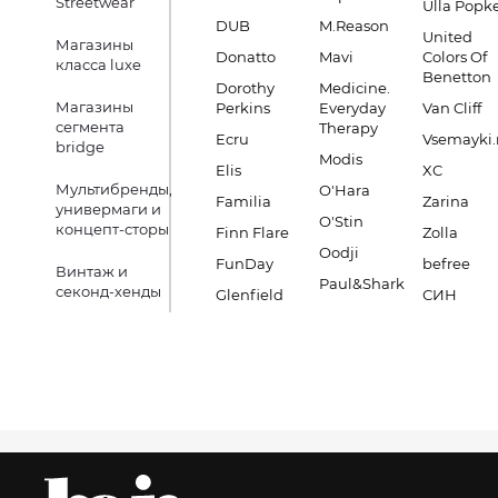
Streetwear
Ulla Popk
DUB
M.Reason
United
Магазины
Donatto
Mavi
Colors Of
класса luxe
Benetton
Dorothy
Medicine.
Магазины
Perkins
Everyday
Van Cliff
сегмента
Therapy
Ecru
Vsemayki.
bridge
Modis
Elis
XC
Мультибренды,
O'Hara
Familia
Zarina
универмаги и
O'Stin
концепт-сторы
Finn Flare
Zolla
Oodji
FunDay
befree
Винтаж и
Paul&Shark
секонд-хенды
Glenfield
СИН