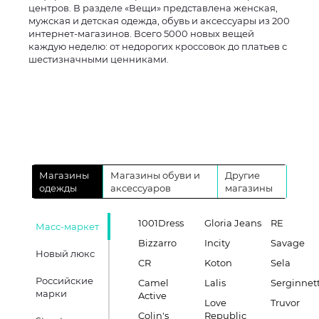
центров. В разделе «Вещи» представлена женская,
мужская и детская одежда, обувь и аксессуары из 200
интернет-магазинов. Всего 5000 новых вещей
каждую неделю: от недорогих кроссовок до платьев с
шестизначными ценниками.
Магазины
Магазины обуви и
Другие
одежды
аксессуаров
магазины
1001Dress
Gloria Jeans
RE
Масс-маркет
Bizzarro
Incity
Savage
Новый люкс
CR
Koton
Sela
Российские
Camel
Lalis
Serginnett
марки
Active
Love
Truvor
Colin's
Republic