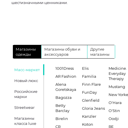
шестизначными ценниками.
Магазины
Магазины обуви и
Другие
одежды
аксессуаров
магазины
1001Dress
Elis
Medicine.
Масс-маркет
Everyday
AR Fashion
Familia
Therapy
Новый люкс
Alena
Finn Flare
Mustang
Goretskaya
Российские
FunDay
New Yorke
марки
Bagozza
Glenfield
O'Hara
Betty
Streetwear
Gloria Jeans
Barclay
O'Stin
Kanzler
Магазины
Birelin
Oodji
класса luxe
Koton
CR
RE