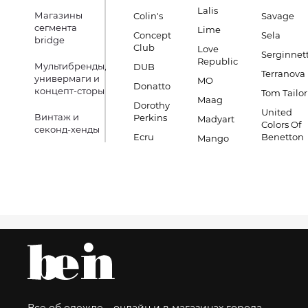
Lalis
Магазины
Colin's
Savage
сегмента
Lime
Concept
Sela
bridge
Club
Love
Serginnett
Republic
Мультибренды,
DUB
Terranova
универмаги и
MO
Donatto
концепт-сторы
Tom Tailor
Maag
Dorothy
United
Винтаж и
Perkins
Madyart
Colors Of
секонд-хенды
Ecru
Benetton
Mango