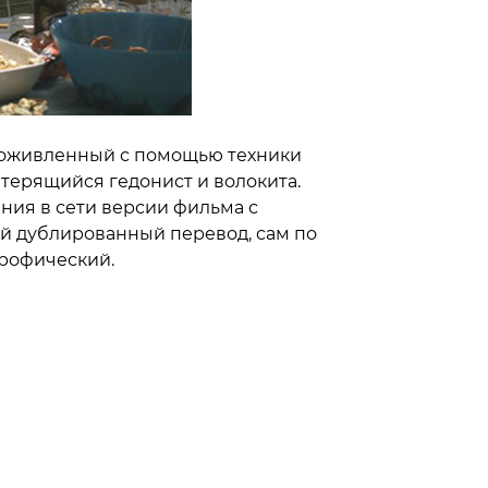
, оживленный с помощью техники
терящийся гедонист и волокита.
ния в сети версии фильма с
й дублированный перевод, сам по
трофический.