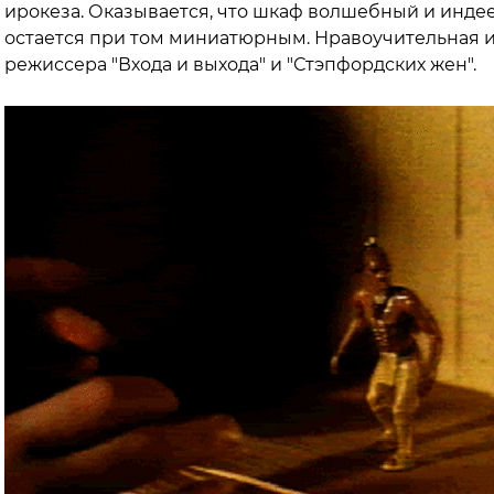
ирокеза. Оказывается, что шкаф волшебный и индеец
остается при том миниатюрным. Нравоучительная и
режиссера "Входа и выхода" и "Стэпфордских жен".