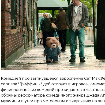
Комедией про затянувшееся взросление Сет МакФе
сериала "Гриффины", дебютирует в игровом кинема
физиологических комедий про кидалтов в частности
обоймы реформатора комедийного жанра Джада Апа
мужчин и шутки про метеоризм и эякуляцию на ли