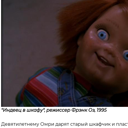
"Индеец в шкафу", режиссер Фрэнк Оз, 1995
Девятилетнему Омри дарят старый шкафчик и плас