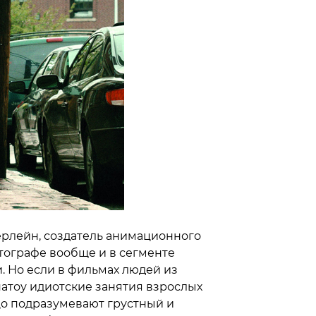
рлейн, создатель анимационного
тографе вообще и в сегменте
. Но если в фильмах людей из
тоу идиотские занятия взрослых
цо подразумевают грустный и