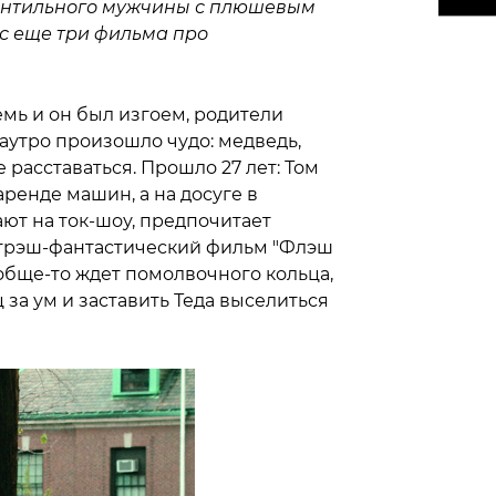
антильного мужчины с плюшевым
с еще три фильма про
емь и он был изгоем, родители
утро произошло чудо: медведь,
 расставаться. Прошло 27 лет: Том
ренде машин, а на досуге в
ют на ток-шоу, предпочитает
 трэш-фантастический фильм "Флэш
ообще-то ждет помолвочного кольца,
 за ум и заставить Теда выселиться