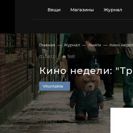
Перейти
к
Вещи
Магазины
Журнал
содержимому
Главная
Журнал
Книги
Кино недел
03.08.12
1681
Кино недели: "Т
VKontakte