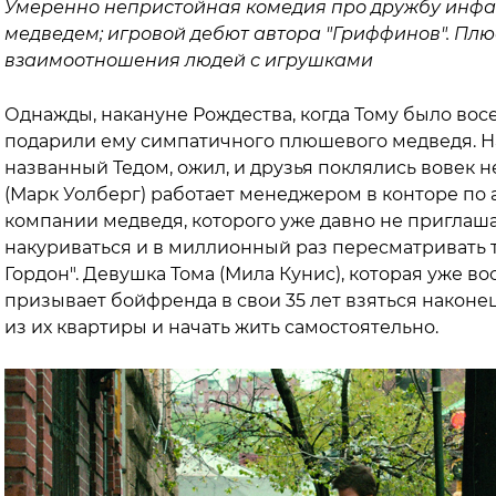
Умеренно непристойная комедия про дружбу инф
медведем; игровой дебют автора "Гриффинов". Плю
взаимоотношения людей с игрушками
Однажды, накануне Рождества, когда Тому было вос
подарили ему симпатичного плюшевого медведя. На
названный Тедом, ожил, и друзья поклялись вовек не
(Марк Уолберг) работает менеджером в конторе по а
компании медведя, которого уже давно не приглаша
накуриваться и в миллионный раз пересматривать
Гордон". Девушка Тома (Мила Кунис), которая уже в
призывает бойфренда в свои 35 лет взяться наконец
из их квартиры и начать жить самостоятельно.