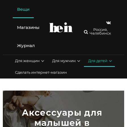
Перейти
к
Вещи
содержимому
Магазины
Россия,
Челябинск
Журнал
Для женщин
Для мужчин
Для детей
Сделать интернет-магазин
Аксессуары для 
малышей в 