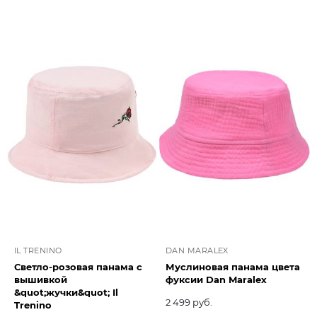
IL TRENINO
DAN MARALEX
Светло-розовая панама с
Муслиновая панама цвета
вышивкой
фуксии Dan Maralex
&quot;жучки&quot; Il
2 499 руб.
Trenino